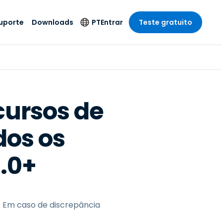
uporte
Downloads
PT
Entrar
Teste gratuito
r
r
s
te
Produtos de
Idioma
Segurança
remoto de
o
o
e técnico
English
rial e
Antivírus
Entretenimento
Entretenimento
 do Sistema
Deutsch
oto com
cursos de
Detecção e
dade de
Español
Resposta de
to
dos os
Endpoint
pção On-
Français
el.
Foxpass Acesso e
e Sector Público
ia
Italiano
Controle Wi-Fi
8.0+
ra e Design
Nederlands
Espaço de Trabalho
dade e Finanças
Seguro Zero Trust
Português
s os Setores
Shield (Anti-fraude)
简体中文
. Em caso de discrepância
繁體中文