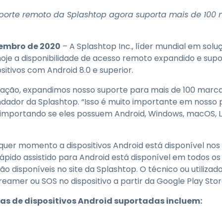
Suporte de Campo
porte remoto da Splashtop agora suporta mais de 100 
Acesso Remoto via
RDP/SSH/VNC
Trabalho à Distância com
etembro de 2020
– A Splashtop Inc., líder mundial em sol
a Wacom
oje a disponibilidade de acesso remoto expandido e supo
Laboratórios Remotos
itivos com Android 8.0 e superior.
Segurança de Endpoint
zação, expandimos nosso suporte para mais de 100 marcas
dador da Splashtop. “Isso é muito importante em nosso pr
Explore Todas as
Explore 
ão importando se eles possuem Android, Windows, macOS, L
Necessidades
indústria
lquer momento a dispositivos Android está disponível no
rápido assistido para Android está disponível em todos o
tão disponíveis no site da Splashtop. O técnico ou utilizad
treamer ou SOS no dispositivo a partir da Google Play St
cas de dispositivos Android suportadas incluem: