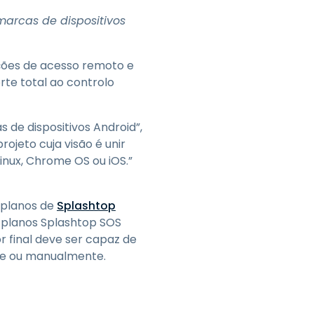
Todos os Produtos
日本語
marcas de dispositivos
한국어
ภาษาไทย
uções de acesso remoto e
Bahasa
rte total ao controlo
 de dispositivos Android”,
ojeto cuja visão é unir
todas as
inux, Chrome OS ou iOS.”
s
s planos de
Splashtop
s planos Splashtop SOS
or final deve ser capaz de
ore ou manualmente.