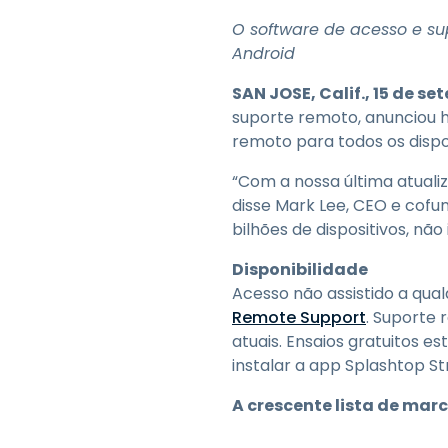
O software de acesso e su
Android
SAN JOSE, Calif., 15 de s
suporte remoto, anunciou h
remoto para todos os dispos
“Com a nossa última atuali
disse Mark Lee, CEO e cofun
bilhões de dispositivos, n
Disponibilidade
Acesso não assistido a qua
Remote Support
. Suporte 
atuais. Ensaios gratuitos es
instalar a app Splashtop S
A crescente lista de mar