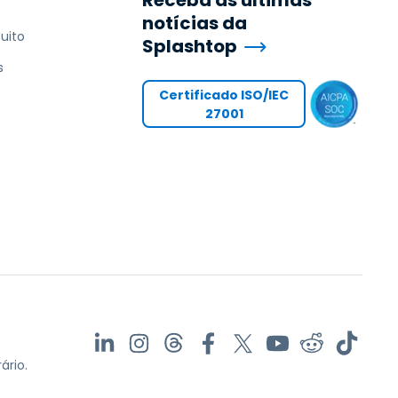
Receba as últimas
notícias da
uito
Splashtop
s
Certificado ISO/IEC
27001
ário.