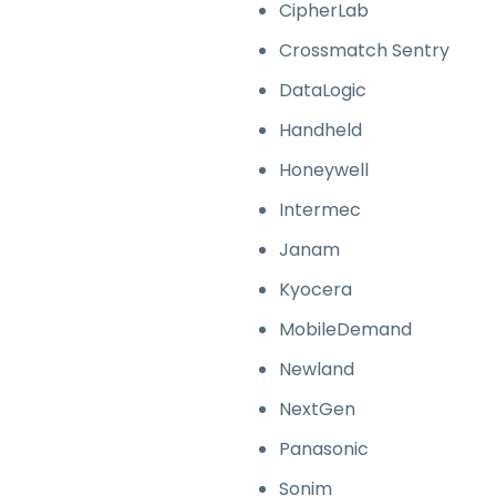
CipherLab
Crossmatch Sentry
DataLogic
Handheld
Honeywell
Intermec
Janam
Kyocera
MobileDemand
Newland
NextGen
Panasonic
Sonim