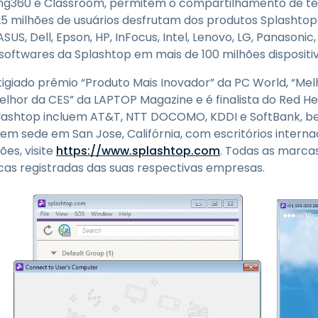
ring360 e Classroom, permitem o compartilhamento de te
 25 milhões de usuários desfrutam dos produtos Splashtop 
ASUS, Dell, Epson, HP, InFocus, Intel, Lenovo, LG, Panasoni
softwares da Splashtop em mais de 100 milhões dispositiv
igiado prêmio “Produto Mais Inovador” da PC World, “Me
elhor da CES” da LAPTOP Magazine e é finalista do Red He
plashtop incluem AT&T, NTT DOCOMO, KDDI e SoftBank, 
m sede em San Jose, Califórnia, com escritórios interna
es, visite
https://www.splashtop.com
. Todas as marca
as registradas das suas respectivas empresas.