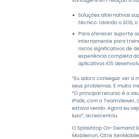
vantagens em relação a ou
Soluções alternativas s
técnico. Usando o SOS, o 
Para oferecer suporte a
internamente para trein
riscos significativos de 
experiência completa do
aplicativos iOS desenvo
“Eu adoro conseguir ver a m
seus problemas. É muito mel
“O principal recurso é a vi
iPads, com o TeamViewer, a
estava vendo. Agora eu vej
luxo”, acrescentou.
O Splashtop On-Demand S
MobileIron, Citrix XenMobile