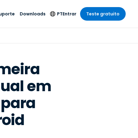
uporte
Downloads
PT
Entrar
Teste gratuito
r
r
s
te
Produtos de
Idioma
Segurança
remoto de
o
o
e técnico
English
rial e
Antivírus
Entretenimento
Entretenimento
 do Sistema
Deutsch
oto com
imeira
Detecção e
dade de
Español
Resposta de
to
sual em
Endpoint
pção On-
Français
el.
Foxpass Acesso e
e Sector Público
ia
Italiano
Controle Wi-Fi
 para
ra e Design
Nederlands
Espaço de Trabalho
dade e Finanças
Seguro Zero Trust
Português
roid
s os Setores
Shield (Anti-fraude)
简体中文
繁體中文