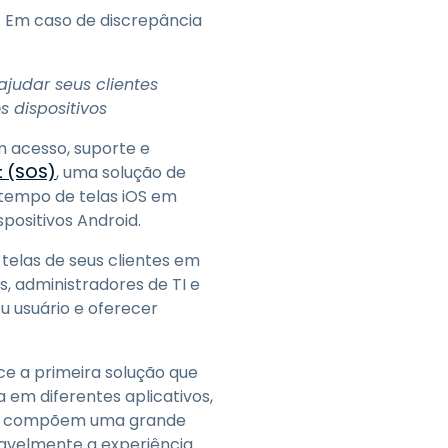
Todos os Produtos
日本語
. Em caso de discrepância
한국어
ภาษาไทย
ajudar seus clientes
 dispositivos
Bahasa
em acesso, suporte e
 (SOS)
, uma solução de
 tempo de telas iOS em
todas as
positivos Android.
s
telas de seus clientes em
, administradores de TI e
u usuário e oferecer
e a primeira solução que
 em diferentes aplicativos,
eis compõem uma grande
ravelmente a experiência