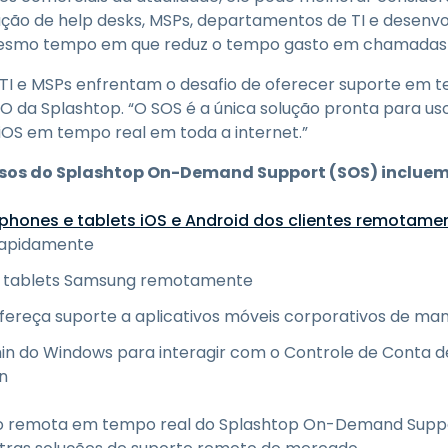
sfação de help desks, MSPs, departamentos de TI e desenv
 mesmo tempo em que reduz o tempo gasto em chamadas 
I e MSPs enfrentam o desafio de oferecer suporte em te
EO da Splashtop. “O SOS é a única solução pronta para us
iOS em tempo real em toda a internet.”
ursos do Splashtop On-Demand Support (SOS) incluem
tphones e tablets iOS e Android dos clientes remotame
 rapidamente
e tablets Samsung remotamente
ereça suporte a aplicativos móveis corporativos de ma
min do Windows para interagir com o Controle de Conta de
n
ção remota em tempo real do Splashtop On-Demand Supp