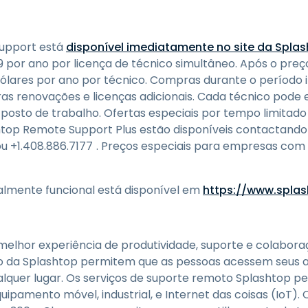
upport está
disponível imediatamente no site da Spla
99 por ano por licença de técnico simultâneo. Após o preç
dólares por ano por técnico. Compras durante o período 
ras renovações e licenças adicionais. Cada técnico pode 
 posto de trabalho. Ofertas especiais por tempo limitado
shtop Remote Support Plus estão disponíveis contactand
ou
+1.408.886.7177
. Preços especiais para empresas co
.
almente funcional está disponível em
https://www.spla
 melhor experiência de produtividade, suporte e colabor
o da Splashtop permitem que as pessoas acessem seus ap
ualquer lugar. Os serviços de suporte remoto Splashtop p
ipamento móvel, industrial, e Internet das coisas (IoT).