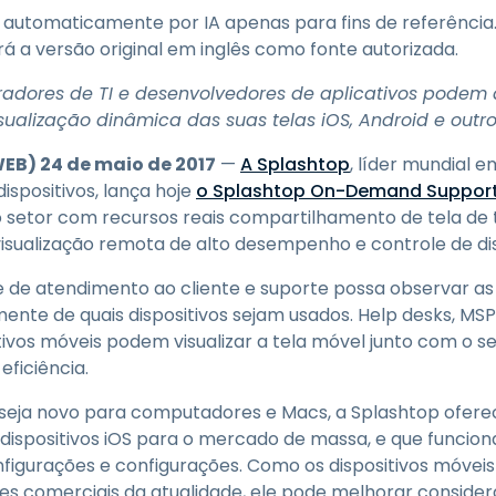
Suporte de Campo
o automaticamente por IA apenas para fins de referência
Acesso Remoto via
á a versão original em inglês como fonte autorizada.
RDP/SSH/VNC
radores de TI e desenvolvedores de aplicativos podem 
Trabalho à Distância com
a Wacom
lização dinâmica das suas telas iOS, Android e outros
Laboratórios Remotos
WEB) 24 de maio de 2017
—
A Splashtop
, líder mundial 
Segurança de Endpoint
ispositivos, lança hoje
o Splashtop On-Demand Support
o setor com recursos reais compartilhamento de tela de
Explore Todas as
Explore 
sualização remota de alto desempenho e controle de dis
Necessidades
indústria
 de atendimento ao cliente e suporte possa observar as 
nte de quais dispositivos sejam usados. Help desks, MSPs
ivos móveis podem visualizar a tela móvel junto com o se
eficiência.
seja novo para computadores e Macs, a Splashtop oferec
dispositivos iOS para o mercado de massa, e que funciona
figurações e configurações. Como os dispositivos móv
es comerciais da atualidade, ele pode melhorar conside