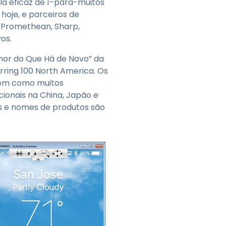
la eficaz de 1-para-muitos
hoje, e parceiros de
c, Promethean, Sharp,
os.
lhor do Que Há de Novo” da
rring 100 North America. Os
bem como muitos
cionais na China, Japão e
s e nomes de produtos são