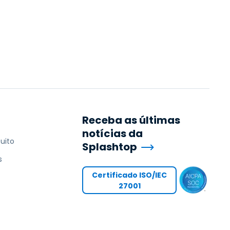
Receba as últimas
notícias da
uito
Splashtop
s
Certificado ISO/IEC
27001