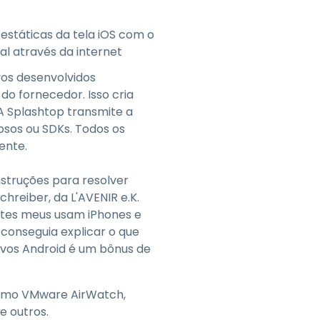
estáticas da tela iOS com o
al através da internet
vos desenvolvidos
o fornecedor. Isso cria
 A Splashtop transmite a
osos ou SDKs. Todos os
ente.
nstruções para resolver
hreiber, da L'AVENIR e.K.
ientes meus usam iPhones e
conseguia explicar o que
ivos Android é um bônus de
omo VMware AirWatch,
e outros.