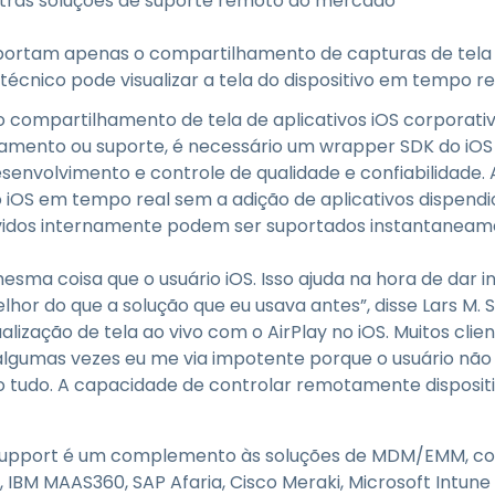
tras soluções de suporte remoto do mercado
uportam apenas o compartilhamento de capturas de tela 
técnico pode visualizar a tela do dispositivo em tempo re
o compartilhamento de tela de aplicativos iOS corporati
amento ou suporte, é necessário um wrapper SDK do iOS d
desenvolvimento e controle de qualidade e confiabilidade.
 iOS em tempo real sem a adição de aplicativos dispendi
lvidos internamente podem ser suportados instantaneam
esma coisa que o usuário iOS. Isso ajuda na hora de dar i
hor do que a solução que eu usava antes”, disse Lars M. Sc
sualização de tela ao vivo com o AirPlay no iOS. Muitos cl
lgumas vezes eu me via impotente porque o usuário não 
o tudo. A capacidade de controlar remotamente disposit
upport é um complemento às soluções de MDM/EMM, c
, IBM MAAS360, SAP Afaria, Cisco Meraki, Microsoft Intune 