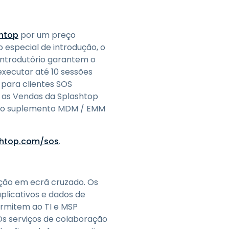
shtop
por um preço
o especial de introdução, o
introdutório garantem o
executar até 10 sessões
 para clientes SOS
o as Vendas da Splashtop
m o suplemento MDM / EMM
shtop.com/sos
.
ação em ecrã cruzado. Os
licativos e dados de
ermitem ao TI e MSP
 Os serviços de colaboração