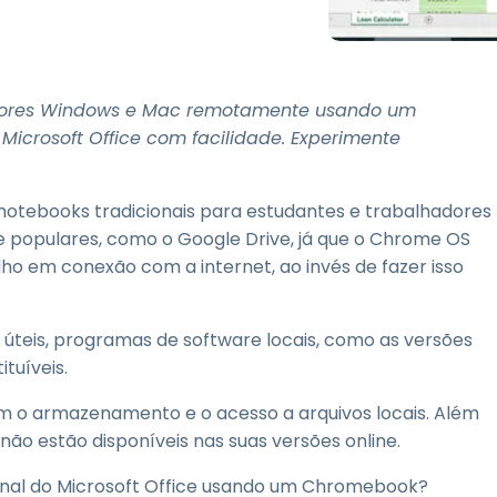
Suporte de Campo
Acesso Remoto via
RDP/SSH/VNC
Trabalho à Distância com
adores Windows e Mac remotamente usando um
a Wacom
Microsoft Office com facilidade. Experimente
Laboratórios Remotos
Segurança de Endpoint
otebooks tradicionais para estudantes e trabalhadores
populares, como o Google Drive, já que o Chrome OS
Explore Todas as
Explore 
Necessidades
indústria
lho em conexão com a internet, ao invés de fazer isso
 úteis, programas de software locais, como as versões
ituíveis.
em o armazenamento e o acesso a arquivos locais. Além
 não estão disponíveis nas suas versões online.
ional do Microsoft Office usando um Chromebook?