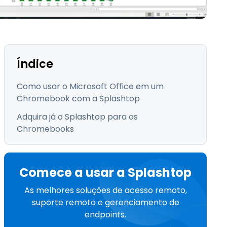
Todos os Produtos
日本語
한국어
ภาษาไทย
Bahasa
Índice
Como usar o Microsoft Office em um
Chromebook com a Splashtop
todas as
Adquira já o Splashtop para os
s
Chromebooks
Comece a usar a Splashtop
As melhores soluções de acesso remoto,
suporte remoto e gerenciamento de
endpoints.