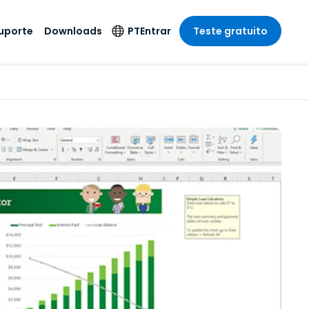
uporte
Downloads
PT
Entrar
Teste gratuito
r
r
s
te
Produtos de
Idioma
Segurança
remoto de
o
o
e técnico
English
rial e
Antivírus
Entretenimento
Entretenimento
 do Sistema
Deutsch
oto com
Detecção e
dade de
Español
Resposta de
to
Endpoint
pção On-
Français
el.
Foxpass Acesso e
e Sector Público
ia
Italiano
Controle Wi-Fi
ra e Design
Nederlands
Espaço de Trabalho
dade e Finanças
Seguro Zero Trust
Português
s os Setores
Shield (Anti-fraude)
简体中文
繁體中文