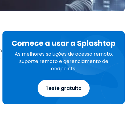
Todos os Produtos
日本語
한국어
ภาษาไทย
Bahasa
Comece a usar a Splashtop
o
As melhores soluções de acesso remoto,
e
suporte remoto e gerenciamento de
todas as
endpoints.
s
o
Teste gratuito