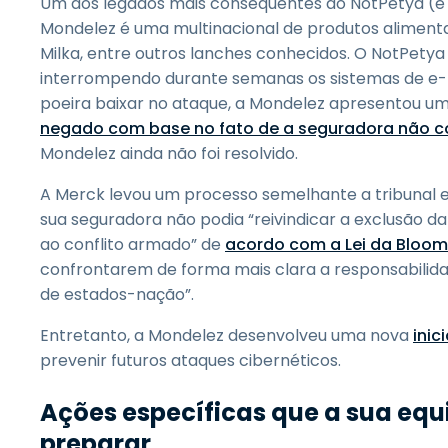
Um dos legados mais consequentes do NotPetya (e ai
Mondelez é uma multinacional de produtos alimenta
Milka, entre outros lanches conhecidos. O NotPetya
interrompendo durante semanas os sistemas de e-ma
poeira baixar no ataque, a Mondelez apresentou um
negado com base no fato de a seguradora não co
Mondelez ainda não foi resolvido.
A Merck levou um processo semelhante a tribunal e
sua seguradora não podia “reivindicar a exclusão da
ao conflito armado” de
acordo com a Lei da Bloo
confrontarem de forma mais clara a responsabilida
de estados-nação”.
Entretanto, a Mondelez desenvolveu uma nova
inic
prevenir futuros ataques cibernéticos.
Ações específicas que a sua equ
preparar