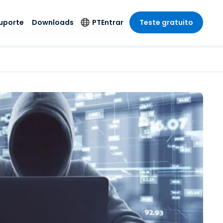
uporte
Downloads
PT
Entrar
Teste gratuito
r
r
s
te
Produtos de
Idioma
Segurança
remoto de
o
o
e técnico
English
rial e
Antivírus
Entretenimento
Entretenimento
 do Sistema
Deutsch
oto com
Detecção e
dade de
Español
Resposta de
to
Endpoint
pção On-
Français
el.
Foxpass Acesso e
e Sector Público
ia
Italiano
Controle Wi-Fi
ra e Design
Nederlands
Espaço de Trabalho
dade e Finanças
Seguro Zero Trust
Português
s os Setores
Shield (Anti-fraude)
简体中文
繁體中文