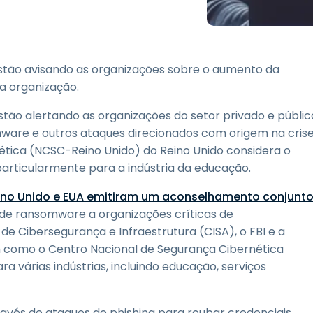
Suporte de Campo
Acesso Remoto via
RDP/SSH/VNC
Trabalho à Distância com
stão avisando as organizações sobre o aumento da
a Wacom
a organização.
Laboratórios Remotos
tão alertando as organizações do setor privado e públic
Segurança de Endpoint
are e outros ataques direcionados com origem na cris
ética (NCSC-Reino Unido) do Reino Unido considera o
Explore Todas as
Explore 
Necessidades
indústria
ticularmente para a indústria da educação.
eino Unido e EUA emitiram um aconselhamento conjunt
 de ransomware a organizações críticas de
de Cibersegurança e Infraestrutura (CISA), o FBI e a
 como o Centro Nacional de Segurança Cibernética
várias indústrias, incluindo educação, serviços
ravés de ataques de phishing para roubar credenciais,