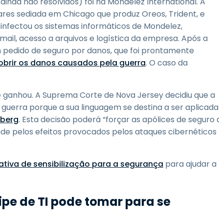
nda não resolvidos) foi na Mondelez International. A
res sediada em Chicago que produz Oreos, Trident, e
 infectou os sistemas informáticos de Mondelez,
il, acesso a arquivos e logística da empresa. Após a
 pedido de seguro por danos, que foi prontamente
brir os danos causados pela guerra
. O caso da
 ganhou. A Suprema Corte de Nova Jersey decidiu que a
 guerra porque a sua linguagem se destina a ser aplicada
mberg
. Esta decisão poderá “forçar as apólices de seguro 
de pelos efeitos provocados pelos ataques cibernéticos
iativa de sensibilização para a segurança
para ajudar a
ipe de TI pode tomar para se