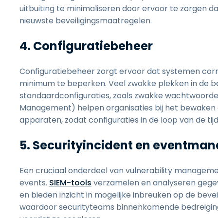
uitbuiting te minimaliseren door ervoor te zorge
nieuwste beveiligingsmaatregelen.
4. Configuratiebeheer
Configuratiebeheer zorgt ervoor dat systemen cor
minimum te beperken. Veel zwakke plekken in de beve
standaardconfiguraties, zoals zwakke wachtwoorden
Management) helpen organisaties bij het bewaken e
apparaten, zodat configuraties in de loop van de tijd v
5. Securityincident en eventma
Een cruciaal onderdeel van vulnerability managemen
events.
SIEM-tools
verzamelen en analyseren gegeve
en bieden inzicht in mogelijke inbreuken op de beve
waardoor securityteams binnenkomende bedreigin