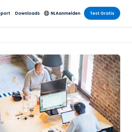
pport
Downloads
NL
Aanmelden
Test Gratis
 branche
 branche
Securityproducten
Taal
e remote
ondersteuning
s
s
Antivirus
English
mote
us
Entertainment
Entertainment
Endpointdetectie en
Deutsch
SSO en
-respons
e
idszorg
Español
id. On-
Foxpass Wifi Access
del
del
Français
& Control
& Publieke
gie
Zero Trust Secure
Italiano
Workspace
Nederlands
uur & Design
Shield (Anti-
Português
oplichting)
n & Accounting
le bedrijfstakken
简体中文
Alle producten
繁體中文