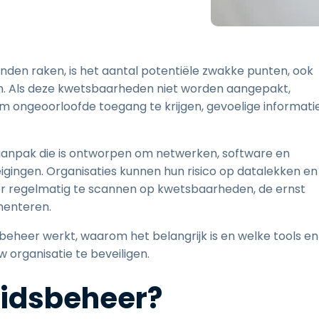
Ondersteuning op locatie
Remote access via
RDP/SSH/VNC
Op afstand werken met
den raken, is het aantal potentiële zwakke punten, ook
Wacom
Als deze kwetsbaarheden niet worden aangepakt,
Toegang op afstand voor
m ongeoorloofde toegang te krijgen, gevoelige informati
Labo's
Endpoint-beveiliging
aanpak die is ontworpen om netwerken, software en
Ontdek alle behoeften
Ontdek a
ingen. Organisaties kunnen hun risico op datalekken en
or regelmatig te scannen op kwetsbaarheden, de ernst
ementeren.
eheer werkt, waarom het belangrijk is en welke tools en
w organisatie te beveiligen.
eidsbeheer?