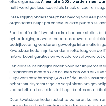
elke organisatie
. Alleen al in 2020 werden meer d
helft werd geclassificeerd als kritiek of zeer ernstig.
Deze stijging onderstreept het belang van een pro
organisaties helpt potentiële zwakke punten te iden
Zonder effectief kwetsbaarheidsbeheer stellen bedr
cyberdreigingen, waaronder ransomware, datalekk
bedrijfsvoering verstoren, gevoelige informatie in 
Kwetsbaarheden zijn te vinden in elke laag van de IT
netwerkconfiguraties en verouderde software tot 
Een andere belangrijke reden voor het implemente
Organisaties moeten zich houden aan wettelijke ve
Gegevensbescherming (AVG) of de Health Insurance P
cybersecuritymaatregelen verplichten om gevoelig
voorschriften kan leiden tot hoge boetes en juridis
Door kwetsbaarheden actief te beheren, kunnen organ
verminderen, hun beveiligingshouding verbeteren en