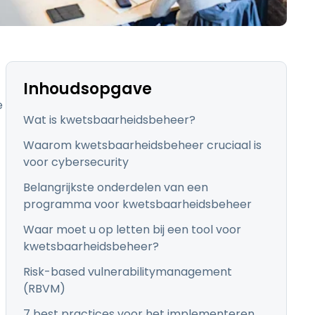
日本語
한국어
ภาษาไทย
Bahasa
Inhoudsopgave
e
Wat is kwetsbaarheidsbeheer?
Waarom kwetsbaarheidsbeheer cruciaal is
voor cybersecurity
lle sectoren
Belangrijkste onderdelen van een
programma voor kwetsbaarheidsbeheer
Waar moet u op letten bij een tool voor
kwetsbaarheidsbeheer?
Risk-based vulnerabilitymanagement
(RBVM)
7 best practices voor het implementeren