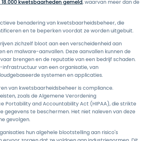
an 18.000 kwetsbaarheden gemeld
, waarvan meer dan de
actieve benadering van kwetsbaarheidsbeheer, die
tificeren en te beperken voordat ze worden uitgebuit.
ijven zichzelf bloot aan een verscheidenheid aan
en en malware-aanvallen. Deze aanvallen kunnen de
gevaar brengen en de reputatie van een bedrijf schaden.
-infrastructuur van een organisatie, van
cloudgebaseerde systemen en applicaties.
ren van kwetsbaarheidsbeheer is compliance.
reisten, zoals de Algemene Verordening
ortability and Accountability Act (HIPAA), die strikte
e gegevens te beschermen. Het niet naleven van deze
che gevolgen.
isaties hun algehele blootstelling aan risico's
 ervoor zorgen dat ze voldoen aan industrienormen. Dit