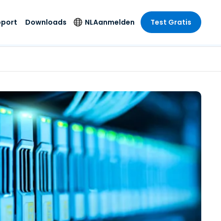
pport
Downloads
NL
Aanmelden
Test Gratis
 branche
 branche
Securityproducten
Taal
e remote
ondersteuning
s
s
Antivirus
English
mote
us
Entertainment
Entertainment
Endpointdetectie en
Deutsch
SSO en
-respons
e
idszorg
Español
id. On-
Foxpass Wifi Access
del
del
Français
& Control
& Publieke
gie
Zero Trust Secure
Italiano
Workspace
Nederlands
uur & Design
Shield (Anti-
Português
oplichting)
n & Accounting
le bedrijfstakken
简体中文
Alle producten
繁體中文