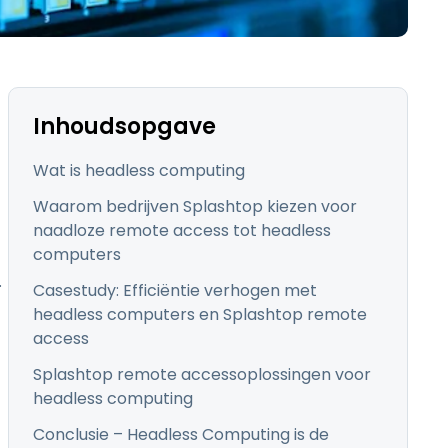
日本語
한국어
ภาษาไทย
Bahasa
Inhoudsopgave
Wat is headless computing
Waarom bedrijven Splashtop kiezen voor
naadloze remote access tot headless
lle sectoren
computers
.
Casestudy: Efficiëntie verhogen met
headless computers en Splashtop remote
access
Splashtop remote accessoplossingen voor
headless computing
Conclusie – Headless Computing is de