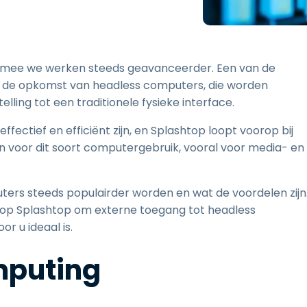
Ondersteuning op locatie
Remote access via
RDP/SSH/VNC
Op afstand werken met
rmee we werken steeds geavanceerder. Een van de
Wacom
is de opkomst van headless computers, die worden
Toegang op afstand voor
ling tot een traditionele fysieke interface.
Labo's
Endpoint-beveiliging
ctief en efficiënt zijn, en Splashtop loopt voorop bij
 voor dit soort computergebruik, vooral voor media- en
Ontdek alle behoeften
Ontdek a
ers steeds populairder worden en wat de voordelen zijn
p Splashtop om externe toegang tot headless
r u ideaal is.
mputing