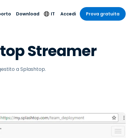
porto
Download
IT
Accedi
Prova gratuita
stria
stria
to
Prodotti per la
Lingua
htop Streamer
sicurezza
o e un
e
e
o tecnico
English
oto di
Antivirus
intrattenimento
intrattenimento
l sistema
Deutsch
ale con
Rilevamento degli
ità
gestito a Splashtop.
a sanitaria
Español
endpoint e risposta
zione on-
ibile.
Français
Accesso e controllo
Wi-Fi Foxpass
ubblico e
ia
Italiano
ivo
Spazio di lavoro
Nederlands
sicuro Zero Trust
ura e Design
Português
Shield (Anti-scam)
 contabilità
 i settori
简体中文
繁體中文
Tutti i prodotti