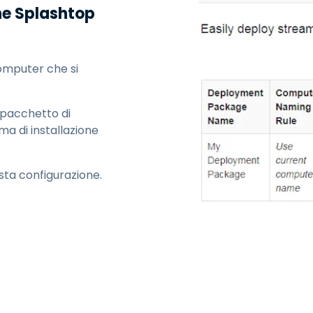
Supporto sul campo
ne Splashtop
Accesso remoto tramite
RDP/SSH/VNC
Lavoro a distanza con
omputer che si
Wacom
Accesso remoto al
laboratorio
 pacchetto di
Sicurezza degli endpoint
ma di installazione
Esplora tutte le esigenze
Esplora tu
sta configurazione.