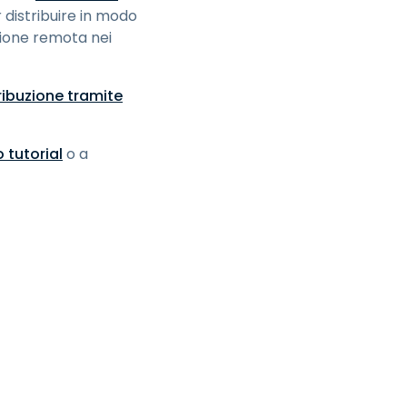
 distribuire in modo
sione remota nei
ribuzione tramite
 tutorial
o a