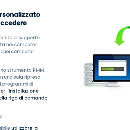
ersonalizzato
 accedere
umento di supporto
ta nei computer.
u quei computer
.
o uno strumento RMM,
in una sola ripresa
n i programmi di
er l'installazione
ella riga di comando
e.
ibile
utilizzare la