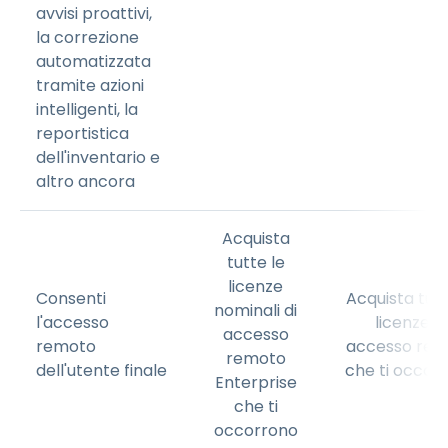
avvisi proattivi,
la correzione
automatizzata
tramite azioni
intelligenti, la
reportistica
dell'inventario e
altro ancora
Acquista
tutte le
licenze
Consenti
Acquista tutt
nominali di
l'accesso
licenze di
accesso
remoto
accesso rem
remoto
dell'utente finale
che ti occor
Enterprise
che ti
occorrono