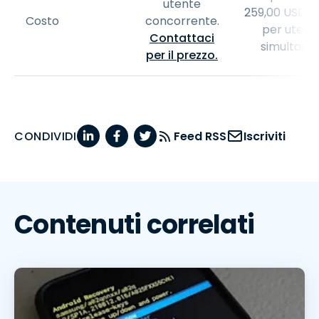
utente
259
,
00
USD
/
Costo
concorrente.
per utent
Contattaci
simultaneo
per il prezzo.
CONDIVIDI
Feed RSS
Iscriviti
Contenuti correlati