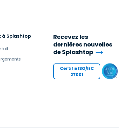
日本語
Tous les produits
한국어
ภาษาไทย
Bahasa
 à Splashtop
Recevez les
dernières nouvelles
atuit
de Splashtop
argements
Certifié ISO/IEC
 les secteurs
27001
é