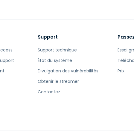
Assistance sur le terrain
Accès à distance via
RDP/SSH/VNC
Travail à distance avec
Wacom
Support
Passez
Accès virtuel aux salles
Access
Support technique
Essai gr
informatiques
Support
État du système
Téléch
Sécurité des points
terminaux
nt
Divulgation des vulnérabilités
Prix
Voir tous
Voir tous les besoins
d’activit
Obtenir le streamer
e
Contactez