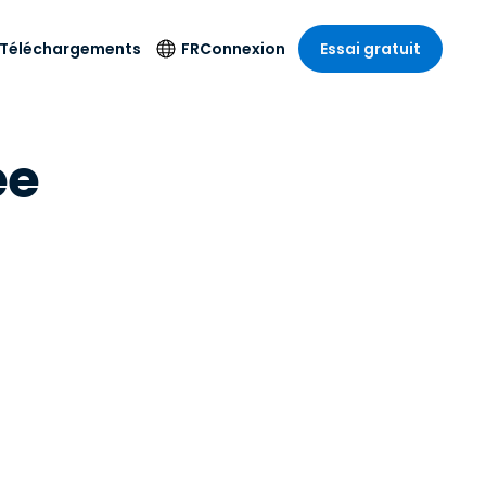
Téléchargements
FR
Connexion
Essai gratuit
strie
strie
Langue
Produits de
ee
sécurité
s à
ique
n
n
res
English
ne
Antivirus
e
 Divertissements
 Divertissements
Deutsch
e de
Détection et
sionnelle
ecine
Español
réponse sur les
estion
terminaux
ce
ce
on sur
Français
e
Accès et contrôle
ation et secteur
gie
Italiano
Wi-Fi Foxpass
Nederlands
Espace de travail
ure & Design
sécurisé Zero Trust
Português
et comptabilité
 les secteurs
Shield (Anti-
简体中文
arnaque)
繁體中文