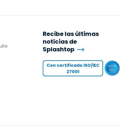
Recibe las últimas
noticias de
uita
Splashtop
Con certificado ISO/IEC
27001