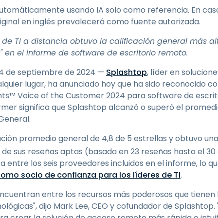
Soporte sobre el terreno
automáticamente usando IA solo como referencia. En caso
Acceso remoto a través
iginal en inglés prevalecerá como fuente autorizada.
de RDP/SSH/VNC
de TI a distancia obtuvo la calificación general más alt
Teletrabajar con Wacom
 en el informe de software de escritorio remoto.
Acceso Remoto a
Laboratorio
4 de septiembre de 2024 —
Splashtop
, líder en solucio
Seguridad del punto final
alquier lugar, ha anunciado hoy que ha sido reconocido 
hts™ Voice of the Customer 2024 para software de escrito
Explorar todas las
Explorar 
mer significa que Splashtop alcanzó o superó el promed
necesidades
sectores
General.
ación promedio general de 4,8 de 5 estrellas y obtuvo una 
 de sus reseñas aptas (basada en 23 reseñas hasta el 30 
ta entre los seis proveedores incluidos en el informe, lo
omo socio de confianza para los líderes de TI
.
ncuentran entre los recursos más poderosos que tienen lo
nológicas", dijo Mark Lee, CEO y cofundador de Splashto
ra crear la solución de acceso remoto más rápida e intui