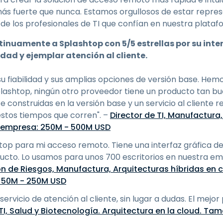
s fuerte que nunca. Estamos orgullosos de estar repre
s de los profesionales de TI que confían en nuestra platafo
ntinuamente a Splashtop con 5/5 estrellas por su inter
dad y ejemplar atención al cliente.
u fiabilidad y sus amplias opciones de versión base. He
ashtop, ningún otro proveedor tiene un producto tan bue
onstruidas en la versión base y un servicio al cliente 
estos tiempos que corren". –
Director de TI, Manufactura,
a empresa: 250M - 500M USD
op para mi acceso remoto. Tiene una interfaz gráfica de 
ucto. Lo usamos para unos 700 escritorios en nuestra em
n de Riesgos, Manufactura, Arquitecturas híbridas en cl
 50M - 250M USD
servicio de atención al cliente, sin lugar a dudas. El mej
 TI, Salud y Biotecnología. Arquitectura en la cloud. T