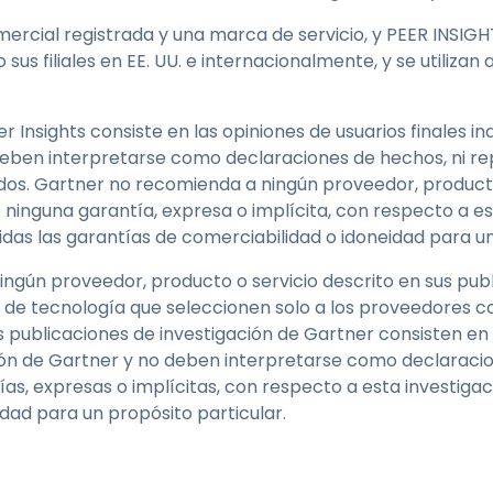
rcial registrada y una marca de servicio, y PEER INSIG
o sus filiales en EE. UU. e internacionalmente, y se utiliza
r Insights consiste en las opiniones de usuarios finales in
deben interpretarse como declaraciones de hechos, ni re
liados. Gartner no recomienda a ningún proveedor, produc
 ninguna garantía, expresa o implícita, con respecto a e
uidas las garantías de comerciabilidad o idoneidad para un
ngún proveedor, producto o servicio descrito en sus publ
s de tecnología que seleccionen solo a los proveedores co
as publicaciones de investigación de Gartner consisten en 
ión de Gartner y no deben interpretarse como declaraci
as, expresas o implícitas, con respecto a esta investigaci
dad para un propósito particular.