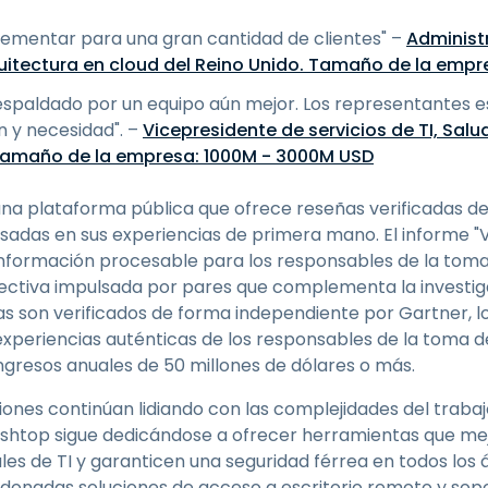
plementar para una gran cantidad de clientes" –
Administ
uitectura en cloud del Reino Unido. Tamaño de la emp
espaldado por un equipo aún mejor. Los representantes es
n y necesidad". –
Vicepresidente de servicios de TI, Salu
 Tamaño de la empresa: 1000M - 3000M USD
una plataforma pública que ofrece reseñas verificadas d
asadas en sus experiencias de primera mano. El informe "
información procesable para los responsables de la toma 
ctiva impulsada por pares que complementa la investig
s son verificados de forma independiente por Gartner, lo
periencias auténticas de los responsables de la toma de
ngresos anuales de 50 millones de dólares o más.
ones continúan lidiando con las complejidades del trabaj
lashtop sigue dedicándose a ofrecer herramientas que mej
les de TI y garanticen una seguridad férrea en todos los
rdonadas soluciones de acceso a escritorio remoto y sop