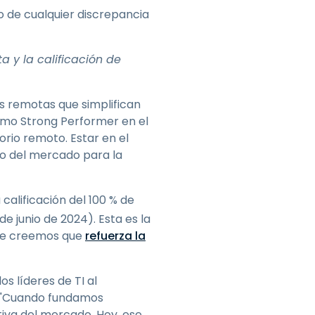
Todos los
日本語
 de cualquier discrepancia
productos
한국어
ภาษาไทย
a y la calificación de
Bahasa
nes remotas que simplifican
como Strong Performer en el
rio remoto. Estar en el
todos los
io del mercado para la
calificación del 100 % de
de junio de 2024
). Esta es la
 que creemos que
refuerza la
s líderes de TI al
p. "Cuando fundamos
tiva del mercado. Hoy, ese