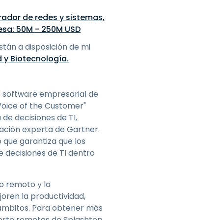
rador de redes y sistemas,
resa: 50M - 250M USD
tán a disposición de mi
d y Biotecnología.
e software empresarial de
Voice of the Customer"
de decisiones de TI,
ación experta de Gartner.
 que garantiza que los
 decisiones de TI dentro
o remoto y la
oren la productividad,
 ámbitos. Para obtener más
orte remotos de Splashtop,