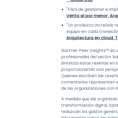
"Fácil de gestionar e im
Venta al por menor, Arq
"Un producto increíble r
equipo en cada transició
Arquitectura en cloud.
Gartner Peer Insights™ es 
profesionales del sector b
sintetiza estas reseñas en 
proporcionando una perspe
Quienes escriben las reseña
comentarios representen ex
de las organizaciones con i
A medida que las organizaci
transformación digital, Sp
reduzcan los gastos genera
información sobre las gala