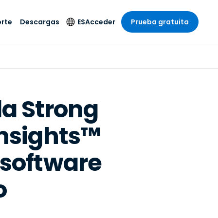
rte
Descargas
ES
Acceder
Prueba gratuita
stria
stria
s
Idioma
Productos de
seguridad
remoto de
écnico
n
n
English
ial y
Antivirus
l sistema
 entretenimiento
 entretenimiento
Deutsch
to con
a Strong
Detección y
dad de
 médica
Español
respuesta de puntos
zada.
Insights™
finales
 por menor
 por menor
isponible.
Français
Acceso y control de
y sector público
ía
Italiano
Wi-Fi de Foxpass
 software
ura y Diseño
Nederlands
Espacio de trabajo
y contabilidad
seguro Zero Trust
Português
o
s los sectores
Shield (Antiestafa)
简体中文
繁體中文