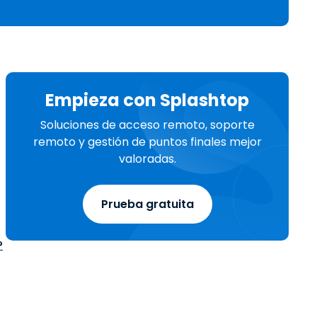
Todos los
日本語
productos
한국어
ภาษาไทย
Bahasa
Empieza con Splashtop
Soluciones de acceso remoto, soporte
remoto y gestión de puntos finales mejor
todos los
valoradas.
Prueba gratuita
?