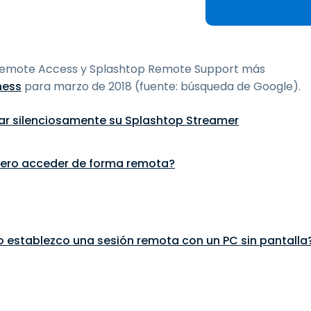
Soporte sobre el terreno
Acceso remoto a través
de RDP/SSH/VNC
Teletrabajar con Wacom
p Remote Access y Splashtop Remote Support más
Acceso Remoto a
ness
para marzo de 2018 (fuente: búsqueda de Google).
Laboratorio
Seguridad del punto final
ar silenciosamente su Splashtop Streamer
Explorar todas las
Explorar 
necesidades
sectores
iero acceder de forma remota?
 establezco una sesión remota con un PC sin pantalla