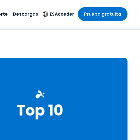
rte
Descargas
ES
Acceder
Prueba gratuita
stria
stria
s
Idioma
Productos de
seguridad
remoto de
écnico
n
n
English
ial y
Antivirus
l sistema
 entretenimiento
 entretenimiento
Deutsch
to con
Detección y
dad de
 médica
Español
respuesta de puntos
zada.
finales
 por menor
 por menor
isponible.
Français
Acceso y control de
y sector público
ía
Italiano
Wi-Fi de Foxpass
ura y Diseño
Nederlands
Espacio de trabajo
y contabilidad
seguro Zero Trust
Português
s los sectores
Shield (Antiestafa)
简体中文
繁體中文