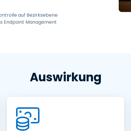
Vor-Ort-Unterstützung
Fernzugriff über
ontrolle auf Bezirksebene
RDP/SSH/VNC
ous Endpoint Management
Fernarbeit mit Wacom
Fernzugriff auf Computer
einer Einrichtung
Endpunkt-Sicherheit
Alle Bedürfnisse
entdecken
Alle Bra
Auswirkung