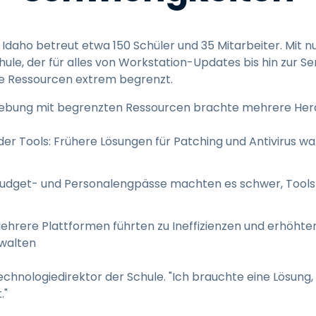
in Idaho betreut etwa 150 Schüler und 35 Mitarbeiter. Mit n
ule, der für alles von Workstation-Updates bis hin zur S
die Ressourcen extrem begrenzt.
ebung mit begrenzten Ressourcen brachte mehrere Hera
er Tools: Frühere Lösungen für Patching und Antivirus w
Budget- und Personalengpässe machten es schwer, Too
Mehrere Plattformen führten zu Ineffizienzen und erhöht
walten
 Technologiedirektor der Schule. "Ich brauchte eine Lösung
."