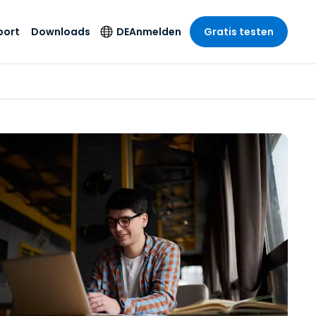
port
Downloads
DE
Anmelden
Gratis testen
anche
anche
-Unternehmen
Sicherheitsprodukte
Sprache
riff der
er Support
wesen
wesen
Antivirus
English
sse und
tus
nd Unterhaltung
nd Unterhaltung
Endpunkterkennung
Deutsch
t SSO
und -reaktion
r
itswesen
Español
 On-
Foxpass Wi-Fi Zugriff
del
del
Français
und Kontrolle
gen und
gie
Sicherer Zero-Trust-
Italiano
her Sektor
Arbeitsbereich
Nederlands
ur und Design
Shield (Anti-Betrug)
Português
nchen anzeigen
 & Buchhaltung
简体中文
Alle Produkte
繁體中文