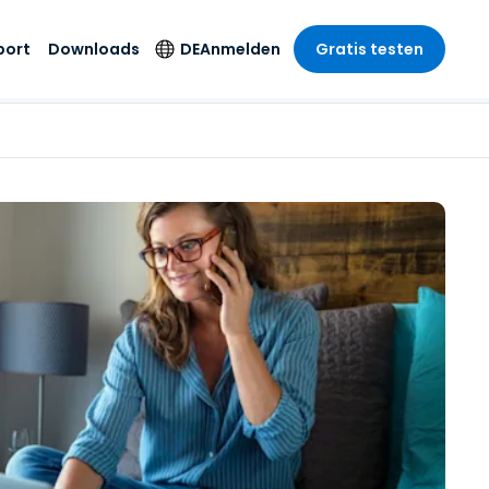
port
Downloads
DE
Anmelden
Gratis testen
anche
anche
-Unternehmen
Sicherheitsprodukte
Sprache
riff der
er Support
wesen
wesen
Antivirus
English
sse und
tus
nd Unterhaltung
nd Unterhaltung
Endpunkterkennung
Deutsch
t SSO
und -reaktion
r
itswesen
Español
 On-
Foxpass Wi-Fi Zugriff
del
del
Français
und Kontrolle
gen und
gie
Sicherer Zero-Trust-
Italiano
her Sektor
Arbeitsbereich
Nederlands
ur und Design
Shield (Anti-Betrug)
Português
nchen anzeigen
 & Buchhaltung
简体中文
Alle Produkte
繁體中文