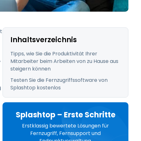
日本語
한국어
ภาษาไทย
t
Bahasa
Inhaltsverzeichnis
Tipps, wie Sie die Produktivität Ihrer
,
Mitarbeiter beim Arbeiten von zu Hause aus
steigern können
nchen entdecken
Testen Sie die Fernzugriffssoftware von
Splashtop kostenlos
d
Splashtop – Erste Schritte
Erstklassig bewertete Lösungen für
Fernzugriff, Fernsupport und
Endpunktverwaltung.