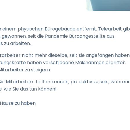
Vor-Ort-Unterstützung
Fernzugriff über
RDP/SSH/VNC
Fernarbeit mit Wacom
in einem physischen Bürogebäude entfernt. Telearbeit gib
Fernzugriff auf Computer
g gewonnen, seit die Pandemie Büroangestellte aus
einer Einrichtung
 zu arbeiten.
Endpunkt-Sicherheit
tarbeiter nicht mehr dieselbe, seit sie angefangen haben
ührungskräfte haben verschiedene Maßnahmen ergriffen
Alle Bedürfnisse
entdecken
Alle Bra
itarbeiter zu steigern.
ie Mitarbeitern helfen können, produktiv zu sein, währen
s, wie Sie das tun können!
u Hause zu haben