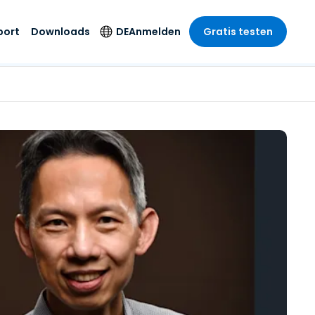
port
Downloads
DE
Anmelden
Gratis testen
anche
anche
-Unternehmen
Sicherheitsprodukte
Sprache
riff der
er Support
wesen
wesen
Antivirus
English
sse und
tus
nd Unterhaltung
nd Unterhaltung
Endpunkterkennung
Deutsch
t SSO
und -reaktion
r
itswesen
Español
 On-
Foxpass Wi-Fi Zugriff
del
del
Français
und Kontrolle
gen und
gie
Sicherer Zero-Trust-
Italiano
her Sektor
Arbeitsbereich
Nederlands
ur und Design
Shield (Anti-Betrug)
Português
nchen anzeigen
 & Buchhaltung
简体中文
Alle Produkte
繁體中文