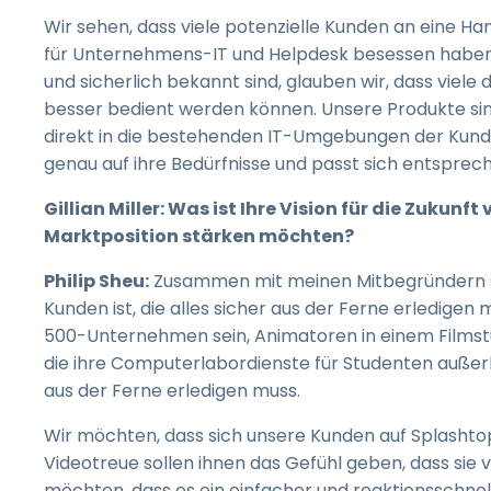
Wir sehen, dass viele potenzielle Kunden an eine Ha
für Unternehmens-IT und Helpdesk besessen haben.
und sicherlich bekannt sind, glauben wir, dass viel
besser bedient werden können. Unsere Produkte sind
direkt in die bestehenden IT-Umgebungen der Kund
genau auf ihre Bedürfnisse und passt sich entsprec
Gillian Miller: Was ist Ihre Vision für die Zukun
Marktposition stärken möchten?
Philip Sheu:
Zusammen mit meinen Mitbegründern st
Kunden ist, die alles sicher aus der Ferne erledige
500-Unternehmen sein, Animatoren in einem Filmstudi
die ihre Computerlabordienste für Studenten außerh
aus der Ferne erledigen muss.
Wir möchten, dass sich unsere Kunden auf Splashtop
Videotreue sollen ihnen das Gefühl geben, dass sie 
möchten, dass es ein einfacher und reaktionsschnelle