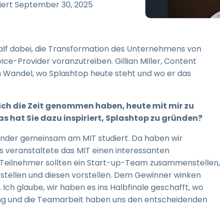
Vor-Ort-Unterstützung
iert
September 30, 2025
Fernzugriff über
RDP/SSH/VNC
Fernarbeit mit Wacom
half dabei, die Transformation des Unternehmens von
Fernzugriff auf Computer
e-Provider voranzutreiben. Gillian Miller, Content
einer Einrichtung
 Wandel, wo Splashtop heute steht und wo er das
Endpunkt-Sicherheit
ie sich die Zeit genommen haben, heute mit mir zu
Alle Bedürfnisse
entdecken
Alle Bra
s hat Sie dazu inspiriert, Splashtop zu gründen?
Gründer gemeinsam am MIT studiert. Da haben wir
s veranstaltete das MIT einen interessanten
eilnehmer sollten ein Start-up-Team zusammenstellen,
rstellen und diesen vorstellen. Dem Gewinner winken
 Ich glaube, wir haben es ins Halbfinale geschafft, wo
ung und die Teamarbeit haben uns den entscheidenden