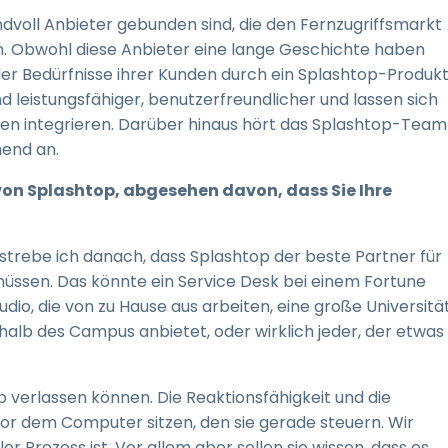
ndvoll Anbieter gebunden sind, die den Fernzugriffsmarkt
 Obwohl diese Anbieter eine lange Geschichte haben
e der Bedürfnisse ihrer Kunden durch ein Splashtop-Produk
 leistungsfähiger, benutzerfreundlicher und lassen sich
en integrieren. Darüber hinaus hört das Splashtop-Team
hend an.
ft von Splashtop, abgesehen davon, dass Sie Ihre
rebe ich danach, dass Splashtop der beste Partner für
n müssen. Das könnte ein Service Desk bei einem Fortune
o, die von zu Hause aus arbeiten, eine große Universität
alb des Campus anbietet, oder wirklich jeder, der etwas
 verlassen können. Die Reaktionsfähigkeit und die
vor dem Computer sitzen, den sie gerade steuern. Wir
r Prozess ist. Vor allem aber sollen sie wissen, dass es