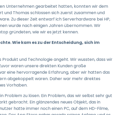
oßen Unternehmen gearbeitet hatten, konnten wir dem
ert und Thomas schlossen sich zuerst zusammen und
e. Zu dieser Zeit entwarf ich Serverhardware bei HP,
ehmen wurde nach einigen Jahren übernommen. Wir
shtop gründeten, wie wir es jetzt kennen.
hichte. Wie kam es zu der Entscheidung, sich im
 Produkt und Technologie angeht. Wir wussten, dass wir
 Zuvor waren unsere direkten Kunden große
war eine hervorragende Erfahrung, aber wir hatten das
tzern abgekoppelt waren. Daher war mehr direktes
ues Vorhaben.
in Problem zu lösen. Ein Problem, das wir selbst sehr gut
rkt gebracht. Ein glänzendes neues Objekt, das in
enutzer hatte immer noch einen PC, auf dem HD-Filme,
en. Der App Store nahm gerade seinen Anfang, und es