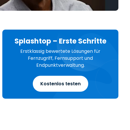
日本語
한국어
ภาษาไทย
Bahasa
Splashtop – Erste Schritte
Erstklassig bewertete Lösungen für
Fernzugriff, Fernsupport und
Endpunktverwaltung.
nchen entdecken
Kostenlos testen