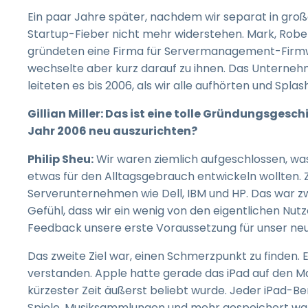
Ein paar Jahre später, nachdem wir separat in gr
Startup-Fieber nicht mehr widerstehen. Mark, Rob
gründeten eine Firma für Servermanagement-Firmwar
wechselte aber kurz darauf zu ihnen. Das Untern
leiteten es bis 2006, als wir alle aufhörten und Spla
Gillian Miller: Das ist eine tolle Gründungsgesc
Jahr 2006 neu auszurichten?
Philip Sheu:
Wir waren ziemlich aufgeschlossen, was
etwas für den Alltagsgebrauch entwickeln wollten.
Serverunternehmen wie Dell, IBM und HP. Das war z
Gefühl, dass wir ein wenig von den eigentlichen Nu
Feedback unsere erste Voraussetzung für unser ne
Das zweite Ziel war, einen Schmerzpunkt zu finden. E
verstanden. Apple hatte gerade das iPad auf den Ma
kürzester Zeit äußerst beliebt wurde. Jeder iPad-B
Spiele, Musiksammlungen und mehr gespeichert war