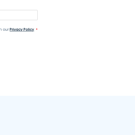
th our
Privacy Policy
.
*