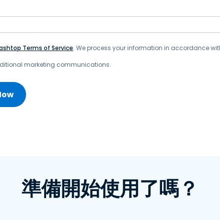
ashtop Terms of Service
. We process your information in accordance wi
additional marketing communications.
準備開始使用了嗎？