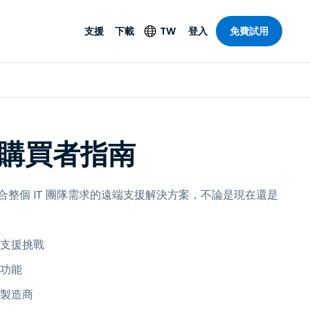
支援
下載
TW
登入
免費試用
支援
安防產品
語言
遠端存取和遠
技術支援
防毒功能
English
SO 和進階
樂
樂
系統狀態
端點偵測和回應
Deutsch
On-Prem
購買者指南
Foxpass Wi-Fi 存取和
Español
控制
Français
零信任安全工作區
整個 IT 團隊需求的遠端支援解決方案，不論是現在還是
部門
Italiano
盾牌（反詐騙）
計
Nederlands
計
支援挑戰
Português
產業
所有產品
功能
简体中文
製造商
繁體中文