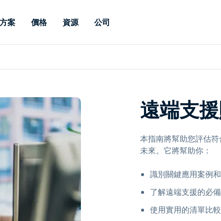
方案
價格
資源
公司
 Support
依照需求
依類型
憑證
Autonomous
Enterprise
依照行業
依照行業
分支機構
Endpoint
專業人員遠端支援
適用於企業級
遠端桌面
部落格
安全性
教育
教育
合作夥伴
Management
修補程式管理功
端支援，具備 S
漏洞與修補程式管理
案例分享
新聞稿
媒體與娛
媒體與娛
客戶
件的形式提供。
管理功能。提供 
IT 專業人員可透過即時修
遠端支援
Prem 選項。
選項。
補程式、自動化技術、完整
使 Intune 如虎添翼
競爭產品比較
獎項
衛生保健
MSP
的可見度和控制能力，遠端
風險與合規
資料表
零售
零售業
監控、管理和保護裝置。
本指南將幫助您評估符合
RDP/VPN 替代產品
示範影片
政府與公
科技
未來。它將幫助你：
VDI / DaaS替代方案
網路研討會
建築與設
用戶端部署
金融與會
識別關鍵應用案例和
查看所有類型
查看所有
IoT 適用的遠端支援
了解遠端支援的必備
現場支援
使用實用的清單比較
透過 RDP /SSH/VNC 進行遠