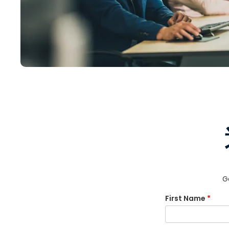
G
First Name
*