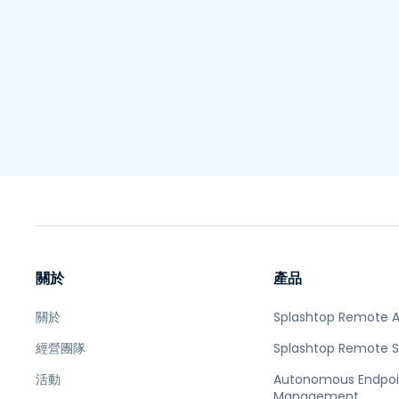
關於
產品
關於
Splashtop Remote 
經營團隊
Splashtop Remote 
活動
Autonomous Endpoi
Management