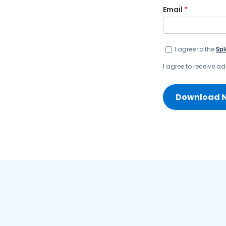
Email
*
I agree to the
Spl
I agree to receive 