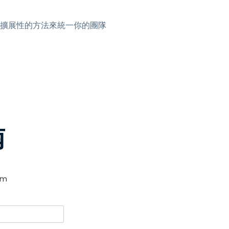
日本語
한국어
擴展性的方法來統一你的團隊
ภาษาไทย
Bahasa
行業
南
am