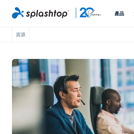
產品
資源
Remote Access
依照角色
依使用個案
公司
Remote
可供個人和小型團隊在任何
可供 IT 
遠端工作
Remote Support
關於
地點，透過任何裝置存取其
裝置。即時
IT 支援和服務台
端點管理
人才招募
工作電腦。
能以附加元
提供 On-
端點管理與安全性
遠端存取
活動
MSPs
遠端學習
聯絡我們
OEM
查看所有使用案例