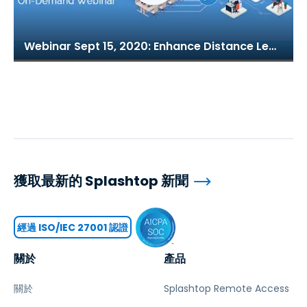
Webinar Sept 15, 2020: Enhance Distance Learning with Splashtop for Remote Labs
獲取最新的 Splashtop 新聞
經過 ISO/IEC 27001 認證
關於
產品
關於
Splashtop Remote Access