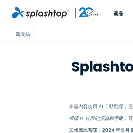
產品
新聞稿
Remote Access
依照角色
依使用個案
公司
Remote
可供個人和小型團隊在任何
可供 IT 
遠端工作
Remote Support
關於
地點，透過任何裝置存取其
裝置。即時
IT 支援和服務台
端點管理
人才招募
工作電腦。
能以附加元
Splasht
提供 On-
端點管理與安全性
遠端存取
活動
MSPs
遠端學習
聯絡我們
OEM
本篇內容使用 AI 自動翻譯
查看所有使用案例
根據 IT 社群的評論和評級
加州庫比蒂諾，2024 年 5 月 8