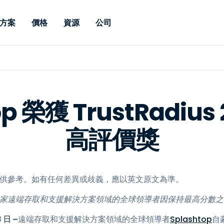
方案
價格
資源
公司
 Support
依照需求
依類型
憑證
Autonomous
Enterprise
依照行業
依照行業
分支機構
Endpoint
專業人員遠端支援
適用於企業級
遠端桌面
部落格
安全性
教育
教育
合作夥伴
Management
修補程式管理功
端支援，具備 S
漏洞與修補程式管理
案例分享
新聞稿
媒體與娛
媒體與娛
客戶
件的形式提供。
管理功能。提供 
op 榮獲 TrustRadius
IT 專業人員可透過即時修
Prem 選項。
選項。
補程式、自動化技術、完整
使 Intune 如虎添翼
競爭產品比較
獎項
衛生保健
MSP
的可見度和控制能力，遠端
高評價獎
風險與合規
資料表
零售
零售業
監控、管理和保護裝置。
RDP/VPN 替代產品
示範影片
政府與公
科技
VDI / DaaS替代方案
網路研討會
建築與設
用戶端部署
金融與會
，僅供參考。如有任何差異或歧義，應以英文原文為準。
查看所有類型
查看所有
IoT 適用的遠端支援
，這家遠端存取和支援解決方案領域的全球領導者因保持最高分數
現場支援
 日 –
遠端存取和支援解決方案領域的全球領導者
Splashtop
自
透過 RDP /SSH/VNC 進行遠