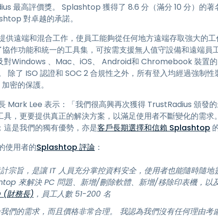
dius 最高評價獎。 Splashtop 獲得了 8.6 分（滿分 10 分）的著
端存取
shtop 對卓越的承諾。
搭配 Wacom 進行遠端工作
千個組織提供遠端和混合工作，使員工能夠從任何地方遠端存取強大的
遠端實驗室存取
k 提供了協作功能和統一的工具集，可按需支援無人值守設備和遠端員工。
端點安全
ndows 、Mac、iOS、 Android和 Chromebook 
本質。 除了 ISO 認證和 SOC 2 合規性之外，所有登入均經過
探索所有需求
探索所有
ES 加密的保護。
行長 Mark Lee 表示：「我們很高興再次獲得 TrustRadius
工具，更要提供真正的解決方案，以滿足使用者不斷變化的需求
；這是我們的獨有優勢，亦是
客戶長期選擇和信賴 Splashtop
驗證的使用者的
Splashtop 評論
：
方案的設計宗旨，是讓 IT 人員充分掌控資料安全，使用者也能隨時
plashtop 來解決 PC 問題、新增/刪除軟體、新增/移除印表
O (財務長)
，員工人數 51-200 名
非常適合我們的需求，而且價格非常合理。 我認為我們沒有任何理由