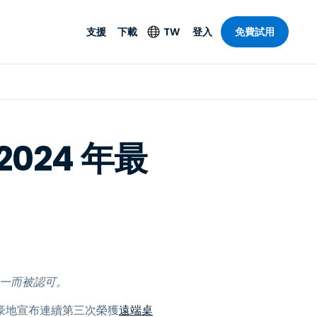
支援
下載
TW
登入
免費試用
支援
安防產品
語言
遠端存取和遠
技術支援
防毒功能
English
SO 和進階
樂
樂
系統狀態
端點偵測和回應
Deutsch
On-Prem
 2024 年最
Foxpass Wi-Fi 存取和
Español
控制
Français
零信任安全工作區
部門
Italiano
盾牌（反詐騙）
計
Nederlands
計
Português
產業
所有產品
简体中文
之一而被認可。
繁體中文
豪地宣布連續第三次榮獲
遠端桌