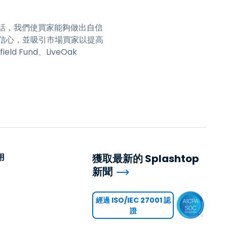
儕對話，我們使買家能夠做出自信
信心，並吸引市場買家以提高
 Fund、LiveOak
用
獲取最新的 Splashtop
新聞
用
經過 ISO/IEC 27001 認
證