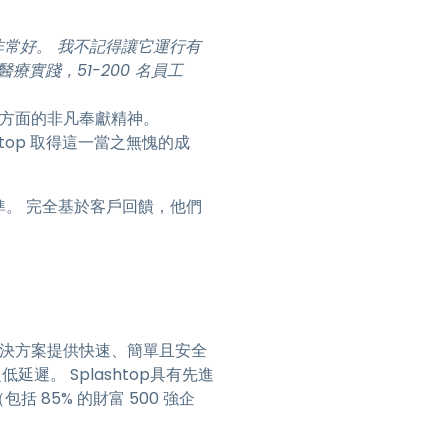
也非常好。 我不記得讓它運行有
醫療實踐，51-200 名員工
決方案方面的非凡奉獻精神。
htop 取得這一當之無愧的成
業標準。 完全基於客戶回饋，他們
。
支援解決方案提供快速、簡單且安全
低延遲。 Splashtop具有先進
 85% 的財富 500 強企