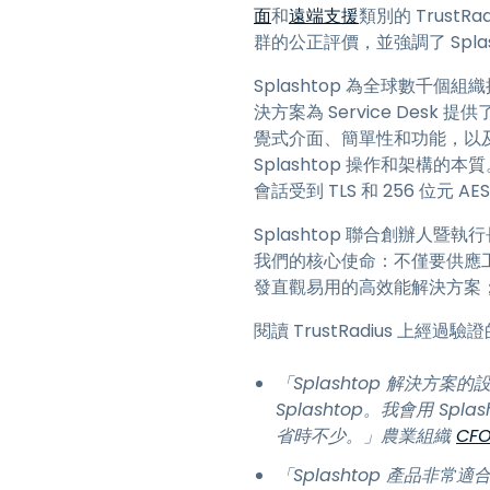
面
和
遠端支援
類別的 TrustRa
群的公正評價，並強調了 Spla
Splashtop 為全球數
決方案為 Service Des
覺式介面、簡單性和功能，以及對Wi
Splashtop 操作和架構的
會話受到 TLS 和 256 位元 A
Splashtop 聯合創辦人暨執
我們的核心使命：不僅要供應
發直觀易用的高效能解決方案
閱讀 TrustRadius 上經過
「Splashtop 解決
Splashtop。我會用 S
省時不少。」農業組織
CF
「Splashtop 產品