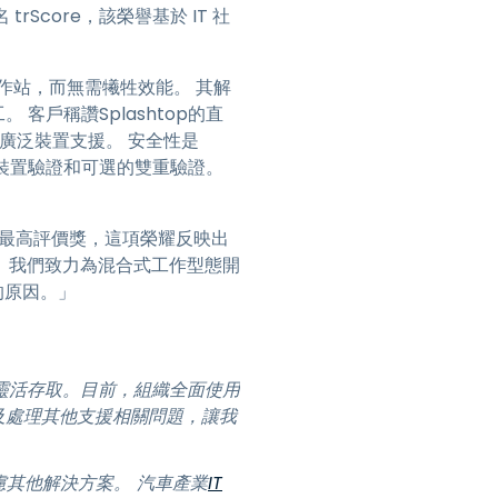
名 trScore，該榮譽基於 IT 社
日本語
한국어
工作站，而無需犧牲效能。 其解
ภาษาไทย
 客戶稱讚Splashtop的直
Bahasa
裝置的廣泛裝置支援。 安全性是
強制性裝置驗證和可選的雙重驗證。
行業
 頒發的最高評價獎，這項榮耀反映出
。我們致力為混合式工作型態開
的原因。」
隨地靈活存取。目前，組織全面使用
機，以及處理其他支援相關問題，讓我
考慮其他解決方案。 汽車產業
IT