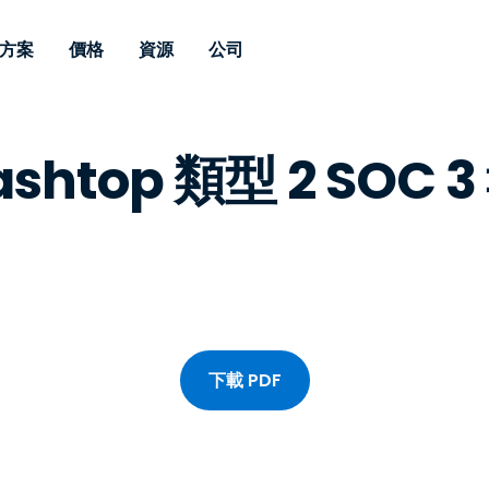
方案
價格
資源
公司
 Support
依照需求
依類型
憑證
Autonomous
Enterprise
依照行業
依照行業
分支機構
ashtop 類型 2 SOC 
Endpoint
專業人員遠端支援
適用於企業級
遠端桌面
部落格
安全性
教育
教育
合作夥伴
Management
修補程式管理功
端支援，具備 S
漏洞與修補程式管理
案例分享
新聞稿
媒體與娛
媒體與娛
客戶
件的形式提供。
管理功能。提供 
IT 專業人員可透過即時修
Prem 選項。
選項。
補程式、自動化技術、完整
使 Intune 如虎添翼
競爭產品比較
獎項
衛生保健
MSP
的可見度和控制能力，遠端
風險與合規
資料表
零售
零售業
監控、管理和保護裝置。
RDP/VPN 替代產品
示範影片
政府與公
科技
VDI / DaaS替代方案
網路研討會
建築與設
下載 PDF
用戶端部署
金融與會
查看所有類型
查看所有
IoT 適用的遠端支援
現場支援
透過 RDP /SSH/VNC 進行遠