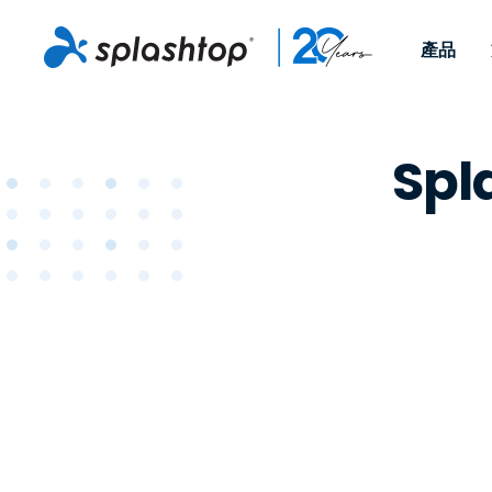
產品
Remote Access
依照角色
依使用個案
公司
Remote
Spl
可供個人和小型團隊在任何
可供 IT 
遠端工作
Remote Support
關於
地點，透過任何裝置存取其
裝置。即時
IT 支援和服務台
端點管理
人才招募
工作電腦。
能以附加元
提供 On-
端點管理與安全性
遠端存取
活動
MSPs
遠端學習
聯絡我們
OEM
查看所有使用案例