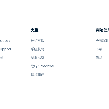
端存取
搭配 Wacom 進行遠端工作
遠端實驗室存取
端點安全
支援
開始使
探索所有需求
探索所有
Access
技術支援
免費試
Support
系統狀態
下載
nt
漏洞揭露
價格
取得 Streamer
e
聯絡我們