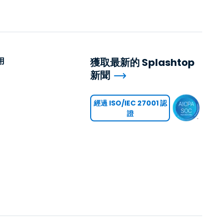
日本語
한국어
ภาษาไทย
Bahasa
用
獲取最新的 Splashtop
新聞
行業
用
經過 ISO/IEC 27001 認
證