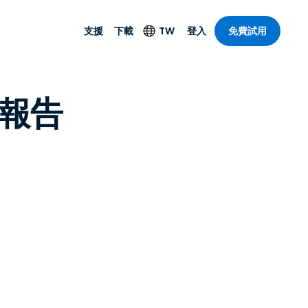
支援
下載
TW
登入
免費試用
支援
安防產品
語言
3 報告
遠端存取和遠
技術支援
防毒功能
English
SO 和進階
樂
樂
系統狀態
端點偵測和回應
Deutsch
On-Prem
Foxpass Wi-Fi 存取和
Español
控制
Français
零信任安全工作區
部門
Italiano
盾牌（反詐騙）
計
Nederlands
計
Português
產業
所有產品
简体中文
繁體中文