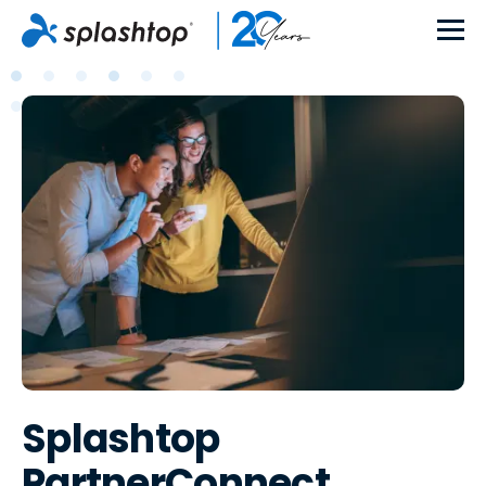
Splashtop
PartnerConnect