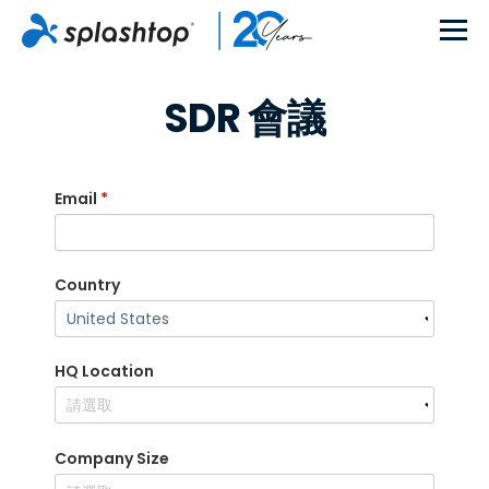
SDR 會議
Email
*
Country
HQ Location
Company Size