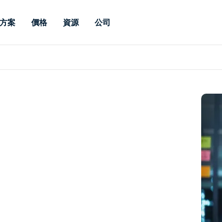
方案
價格
資源
公司
 Support
依照需求
依類型
憑證
Autonomous
Enterprise
依照行業
依照行業
分支機構
Endpoint
專業人員遠端支援
適用於企業級
遠端桌面
部落格
安全性
教育
教育
合作夥伴
Management
修補程式管理功
端支援，具備 S
漏洞與修補程式管理
案例分享
新聞稿
媒體與娛
媒體與娛
客戶
件的形式提供。
管理功能。提供 
IT 專業人員可透過即時修
Prem 選項。
選項。
補程式、自動化技術、完整
使 Intune 如虎添翼
競爭產品比較
獎項
衛生保健
MSP
的可見度和控制能力，遠端
風險與合規
資料表
零售
零售業
監控、管理和保護裝置。
RDP/VPN 替代產品
示範影片
政府與公
科技
VDI / DaaS替代方案
網路研討會
建築與設
用戶端部署
金融與會
查看所有類型
查看所有
IoT 適用的遠端支援
現場支援
透過 RDP /SSH/VNC 進行遠