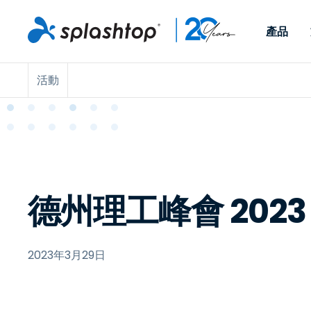
產品
活動
Remote Access
依照角色
依使用個案
公司
Remote
可供個人和小型團隊在任何
可供 IT 
遠端工作
Remote Support
關於
地點，透過任何裝置存取其
裝置。即時
IT 支援和服務台
端點管理
人才招募
工作電腦。
能以附加元
提供 On-
端點管理與安全性
遠端存取
活動
MSPs
遠端學習
聯絡我們
德州理工峰會 2023
OEM
2023年3月29日
查看所有使用案例