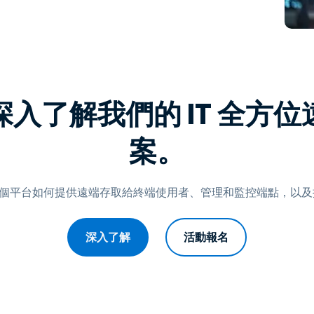
端存取
搭配 Wacom 進行遠端工作
遠端實驗室存取
端點安全
入了解我們的 IT 全方
探索所有需求
探索所有
案。
解一個平台如何提供遠端存取給終端使用者、管理和監控端點，以
深入了解
活動報名