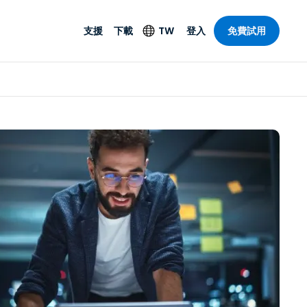
支援
下載
TW
登入
免費試用
支援
安防產品
語言
遠端存取和遠
技術支援
防毒功能
English
SO 和進階
樂
樂
系統狀態
端點偵測和回應
Deutsch
On-Prem
Foxpass Wi-Fi 存取和
Español
控制
Français
零信任安全工作區
部門
Italiano
盾牌（反詐騙）
計
Nederlands
計
Português
產業
所有產品
简体中文
繁體中文