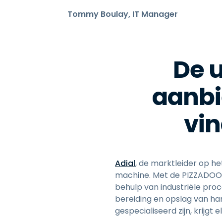
Tommy Boulay, IT Manager
De u
aanbi
vin
Adial
, de marktleider op h
machine. Met de PIZZADOOR
behulp van industriële proc
bereiding en opslag van h
gespecialiseerd zijn, krij