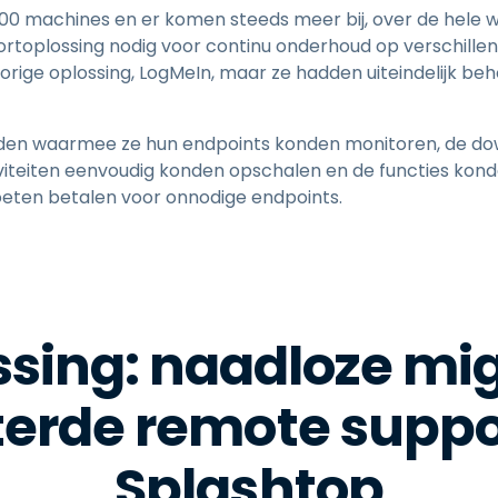
00 machines en er komen steeds meer bij, over de hele 
toplossing nodig voor continu onderhoud op verschillen
orige oplossing, LogMeIn, maar ze hadden uiteindelijk b
inden waarmee ze hun endpoints konden monitoren, de d
iteiten eenvoudig konden opschalen en de functies kond
oeten betalen voor onnodige endpoints.
ssing: naadloze mig
terde remote suppo
Splashtop