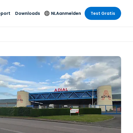
pport
Downloads
NL
Aanmelden
Test Gratis
 branche
 branche
Securityproducten
Taal
e remote
ondersteuning
s
s
Antivirus
English
mote
us
Entertainment
Entertainment
Endpointdetectie en
Deutsch
SSO en
-respons
e
idszorg
Español
id. On-
Foxpass Wifi Access
del
del
Français
& Control
& Publieke
gie
Zero Trust Secure
Italiano
Workspace
Nederlands
uur & Design
Shield (Anti-
Português
oplichting)
n & Accounting
le bedrijfstakken
简体中文
Alle producten
繁體中文