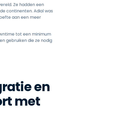
wereld. Ze hadden een
de continenten. Adial was
ehoefte aan een meer
owntime tot een minimum
en gebruiken die ze nodig
ratie en
rt met