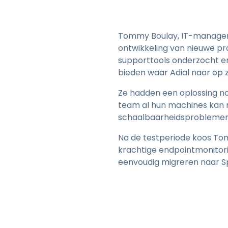
Tommy Boulay, IT-manager 
ontwikkeling van nieuwe p
supporttools onderzocht e
bieden waar Adial naar op zo
Ze hadden een oplossing n
team al hun machines kan
schaalbaarheidsproblemen
Na de testperiode koos Tom
krachtige endpointmonitor
eenvoudig migreren naar Sp