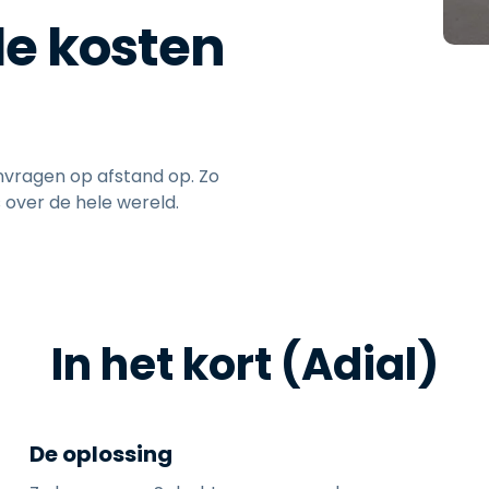
Ondersteuning op locatie
de kosten
Remote access via
RDP/SSH/VNC
Op afstand werken met
Wacom
Toegang op afstand voor
Labo's
nvragen op afstand op. Zo
over de hele wereld.
Endpoint-beveiliging
Ontdek alle behoeften
Ontdek a
In het kort (Adial)
De oplossing