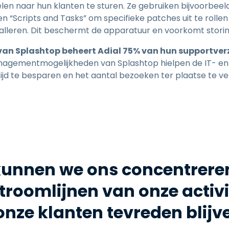
en naar hun klanten te sturen. Ze gebruiken bijvoorbeeld
n “Scripts and Tasks” om specifieke patches uit te rollen 
alleren. Dit beschermt de apparatuur en voorkomt stori
van Splashtop beheert Adial 75% van hun supportve
agementmogelijkheden van Splashtop hielpen de IT- en
tijd te besparen en het aantal bezoeken ter plaatse te v
unnen we ons concentreren
stroomlijnen van onze activit
onze klanten tevreden blijv