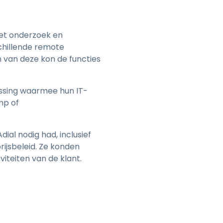
met onderzoek en
chillende remote
van deze kon de functies
ossing waarmee hun IT-
mp of
al nodig had, inclusief
ijsbeleid. Ze konden
iteiten van de klant.