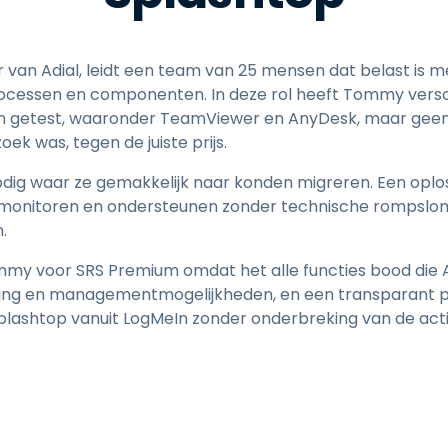
van Adial, leidt een team van 25 mensen dat belast is 
rocessen en componenten. In deze rol heeft Tommy vers
n getest, waaronder TeamViewer en AnyDesk, maar geen 
ek was, tegen de juiste prijs.
odig waar ze gemakkelijk naar konden migreren. Een opl
 monitoren en ondersteunen zonder technische rompslo
.
my voor SRS Premium omdat het alle functies bood die Adi
ing en managementmogelijkheden, en een transparant pr
lashtop vanuit LogMeIn zonder onderbreking van de activ