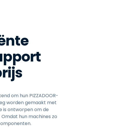
iënte
upport
rijs
 bekend om hun PIZZADOOR-
deeg worden gemaakt met
ie is ontworpen om de
n. Omdat hun machines zo
recomponenten.