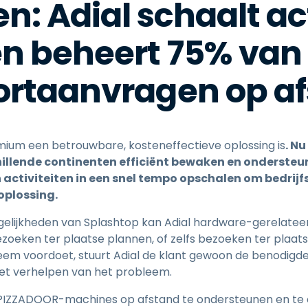
n: Adial schaalt ac
en beheert 75% van
rtaanvragen op a
mium een betrouwbare, kosteneffectieve oplossing is
. N
hillende continenten efficiënt bewaken en onderste
 activiteiten in een snel tempo opschalen om bedrijf
oplossing.
lijkheden van Splashtop kan Adial hardware-gerelate
ezoeken ter plaatse plannen, of zelfs bezoeken ter plaat
eem voordoet, stuurt Adial de klant gewoon de benodig
het verhelpen van het probleem.
 PIZZADOOR-machines op afstand te ondersteunen en te