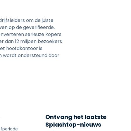
jfsleiders om de juiste
wen op de geverifieerde,
onverteren serieuze kopers
er dan 12 miljoen bezoekers
Het hoofdkantoor is
en wordt ondersteund door
N
Ontvang het laatste
Splashtop-nieuws
efperiode