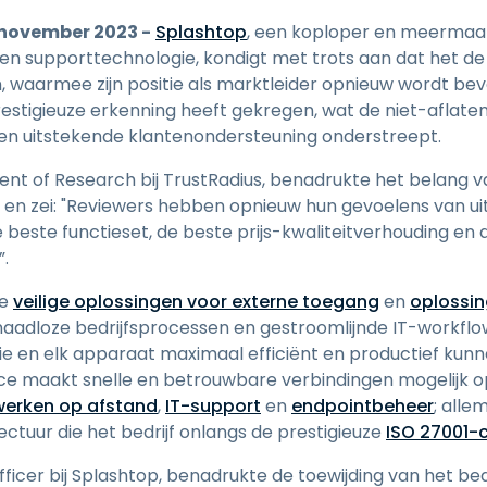
Ondersteuning op locatie
 november 2023 -
Splashtop
, een koploper en meermaal
Remote access via
n supporttechnologie, kondigt met trots aan dat het de
RDP/SSH/VNC
 waarmee zijn positie als marktleider opnieuw wordt beves
Op afstand werken met
restigieuze erkenning heeft gekregen, wat de niet-aflate
Wacom
en uitstekende klantenondersteuning onderstreept.
Toegang op afstand voor
Labo's
ent of Research bij TrustRadius, benadrukte het belang v
Endpoint-beveiliging
 en zei: "Reviewers hebben opnieuw hun gevoelens van u
 beste functieset, de beste prijs-kwaliteitverhouding en 
Ontdek alle behoeften
Ontdek a
.
ge
veilige oplossingen voor externe toegang
en
oplossin
adloze bedrijfsprocessen en gestroomlijnde IT-workflow
tie en elk apparaat maximaal efficiënt en productief kun
face maakt snelle en betrouwbare verbindingen mogelijk o
werken op afstand
,
IT-support
en
endpointbeheer
; all
ectuur die het bedrijf onlangs de prestigieuze
ISO 27001-c
fficer bij Splashtop, benadrukte de toewijding van het be