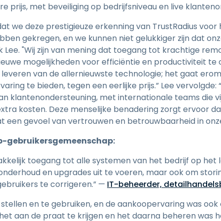
 prijs, met beveiliging op bedrijfsniveau en live klanten
 dat we deze prestigieuze erkenning van TrustRadius voor
ben gekregen, en we kunnen niet gelukkiger zijn dat on
k Lee. "Wij zijn van mening dat toegang tot krachtige re
euwe mogelijkheden voor efficiëntie en productiviteit te o
t leveren van de allernieuwste technologie; het gaat ero
aring te bieden, tegen een eerlijke prijs.” Lee vervolgde: 
an klantenondersteuning, met internationale teams die vi
extra kosten. Deze menselijke benadering zorgt ervoor da
 wat een gevoel van vertrouwen en betrouwbaarheid in onz
op-gebruikersgemeenschap:
akkelijk toegang tot alle systemen van het bedrijf op het 
onderhoud en upgrades uit te voeren, maar ook om stori
ebruikers te corrigeren.” —
IT-beheerder, detailhandelsb
e stellen en te gebruiken, en de aankoopervaring was ook
t aan de praat te krijgen en het daarna beheren was he