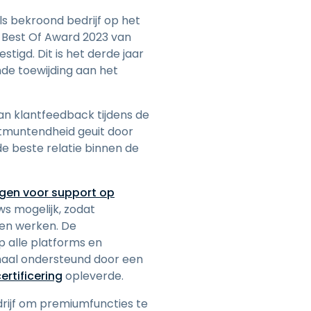
日本語
s bekroond bedrijf op het
한국어
 Best Of Award 2023 van
tigd. Dit is het derde jaar
ภาษาไทย
nde toewijding aan het
Bahasa
an klantfeedback tijdens de
itmuntendheid geuit door
de beste relatie binnen de
lle sectoren
gen voor support op
s mogelijk, zodat
nen werken. De
p alle platforms en
emaal ondersteund door een
ertificering
opleverde.
drijf om premiumfuncties te