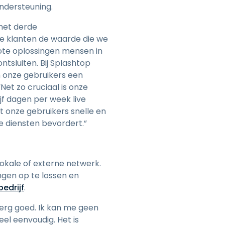
ondersteuning.
 het derde
ze klanten de waarde die we
mote oplossingen mensen in
ntsluiten. Bij Splashtop
m onze gebruikers een
“Net zo cruciaal is onze
jf dagen per week live
t onze gebruikers snelle en
e diensten bevordert.”
lokale of externe netwerk.
ngen op te lossen en
edrijf
.
 erg goed. Ik kan me geen
el eenvoudig. Het is