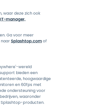
, waar deze zich ook
—
IT-manager,
ten. Ga voor meer
p naar
Splashtop.com
of
anywhere'-wereld
-support bieden een
epatenteerde, hoogwaardige
onitoren en 60fps met
rede ondersteuning voor
 bedrijven, waaronder
n Splashtop-producten.