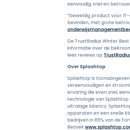
eenvoudig, snel en betrou
“Geweldig product voor IT-
bevinden, met grote betrouw
onderwijsmanagementbedr
De TrustRadius Winter Best
informatie over de bekroo
lees reviews op
TrustRadiu
Over Splashtop
Splashtop is toonaangevend
vereenvoudigen en stroomli
ervaring die even snel, een
technologie van Splashtop
ultralage latency. Splasht
apparaten en een snelle kl
bedrijven in 85% van de F
Bezoek
www.splashtop.c