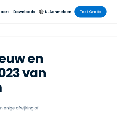
pport
Downloads
NL
Aanmelden
Test Gratis
 branche
 branche
Securityproducten
Taal
e remote
ondersteuning
s
s
Antivirus
English
mote
us
Entertainment
Entertainment
Endpointdetectie en
Deutsch
SSO en
ieuw en
-respons
e
idszorg
Español
id. On-
Foxpass Wifi Access
2023 van
del
del
Français
& Control
& Publieke
gie
Zero Trust Secure
Italiano
n
Workspace
Nederlands
uur & Design
Shield (Anti-
Português
oplichting)
n & Accounting
le bedrijfstakken
简体中文
 enige afwijking of
Alle producten
繁體中文