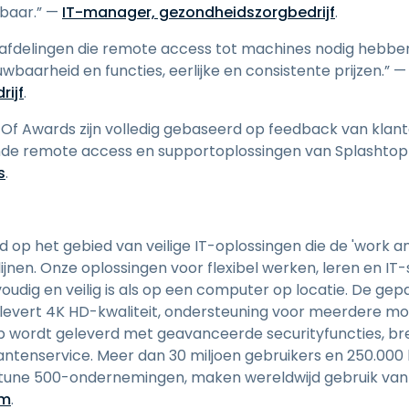
wbaar.” —
IT-manager, gezondheidszorgbedrijf
.
afdelingen die remote access tot machines nodig hebben
baarheid en functies, eerlijke en consistente prijzen.” 
ijf
.
 Of Awards zijn volledig gebaseerd op feedback van klan
nde remote access en supportoplossingen van Splashto
s
.
 op het gebied van veilige IT-oplossingen die de 'work 
jnen. Onze oplossingen voor flexibel werken, leren en IT
voudig en veilig is als op een computer op locatie. De g
 levert 4K HD-kwaliteit, ondersteuning voor meerdere m
op wordt geleverd met geavanceerde securityfuncties, b
antenservice. Meer dan 30 miljoen gebruikers en 250.000
ortune 500-ondernemingen, maken wereldwijd gebruik va
om
.