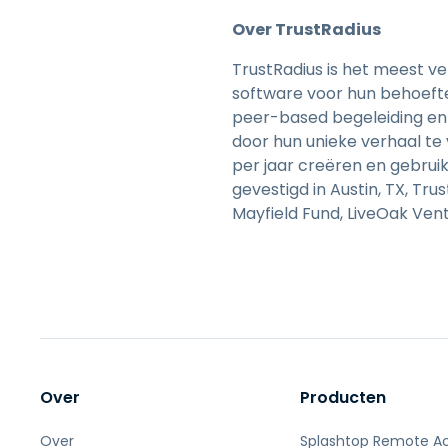
Over TrustRadius
TrustRadius is het meest v
software voor hun behoeften
peer-based begeleiding en
door hun unieke verhaal te
per jaar creëren en gebru
gevestigd in Austin, TX, T
Mayfield Fund, LiveOak Ven
Over
Producten
Over
Splashtop Remote A