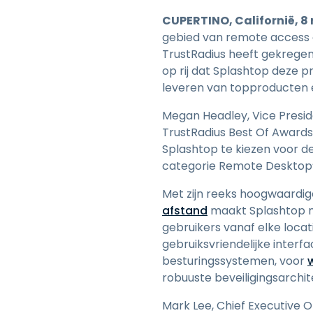
CUPERTINO, Californië, 8
gebied van remote access e
TrustRadius heeft gekregen,
op rij dat Splashtop deze p
leveren van topproducten 
Megan Headley, Vice Presid
TrustRadius Best Of Awards
Splashtop te kiezen voor de
categorie Remote Desktop”
Met zijn reeks hoogwaardi
afstand
maakt Splashtop na
gebruikers vanaf elke loca
gebruiksvriendelijke inter
besturingssystemen, voor
robuuste beveiligingsarchit
Mark Lee, Chief Executive O