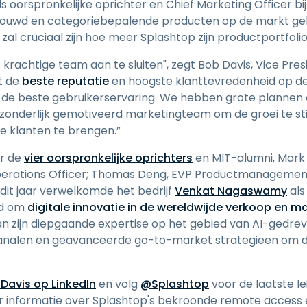
ls oorspronkelijke oprichter en Chief Marketing Officer bi
ouwd en categoriebepalende producten op de markt gebr
l cruciaal zijn hoe meer Splashtop zijn productportfolio 
dit krachtige team aan te sluiten", zegt Bob Davis, Vice Pre
t de
beste reputatie
en hoogste klanttevredenheid op d
 beste gebruikerservaring. We hebben grote plannen en 
itzonderlijk gemotiveerd marketingteam om de groei te 
e klanten te brengen.”
or de
vier oorspronkelijke oprichters
en MIT-alumni, Mark 
Operations Officer; Thomas Deng, EVP Productmanagement; 
dit jaar verwelkomde het bedrijf
Venkat Nagaswamy
als
ld om
digitale innovatie in de wereldwijde verkoop en ma
van zijn diepgaande expertise op het gebied van AI-gedr
analen en geavanceerde go-to-market strategieën om de 
Davis op LinkedIn
en volg
@Splashtop
voor de laatste l
r informatie over Splashtop's bekroonde remote access 