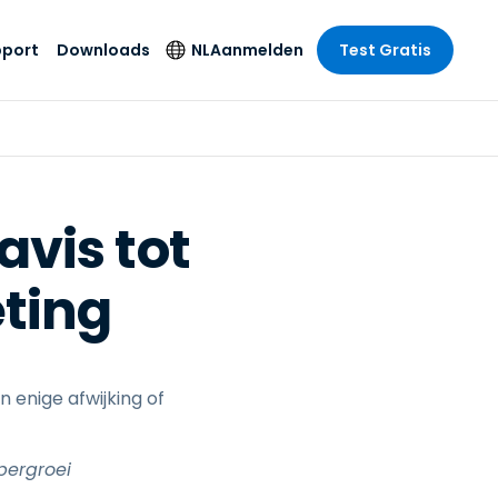
pport
Downloads
NL
Aanmelden
Test Gratis
 branche
 branche
Securityproducten
Taal
e remote
ondersteuning
s
s
Antivirus
English
mote
us
Entertainment
Entertainment
Endpointdetectie en
Deutsch
SSO en
vis tot
-respons
e
idszorg
Español
id. On-
Foxpass Wifi Access
eting
del
del
Français
& Control
& Publieke
gie
Zero Trust Secure
Italiano
Workspace
Nederlands
uur & Design
Shield (Anti-
 enige afwijking of
Português
oplichting)
n & Accounting
le bedrijfstakken
简体中文
pergroei
Alle producten
繁體中文