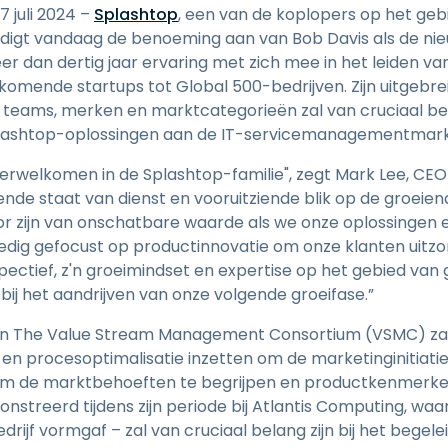
Ondersteuning op locatie
17 juli 2024 –
Splashtop
, een van de koplopers op het ge
Remote access via
digt vandaag de benoeming aan van Bob Davis als de nie
RDP/SSH/VNC
er dan dertig jaar ervaring met zich mee in het leiden v
Op afstand werken met
komende startups tot Global 500-bedrijven. Zijn uitgebre
Wacom
teams, merken en marktcategorieën zal van cruciaal belan
plashtop-oplossingen aan de IT-servicemanagementmark
Toegang op afstand voor
Labo's
n verwelkomen in de Splashtop-familie", zegt Mark Lee, C
Endpoint-beveiliging
kende staat van dienst en vooruitziende blik op de groei
r zijn van onschatbare waarde als we onze oplossingen 
Ontdek alle behoeften
Ontdek a
lledig gefocust op productinnovatie om onze klanten uitzon
pectief, z'n groeimindset en expertise op het gebied va
 bij het aandrijven van onze volgende groeifase.”
van The Value Stream Management Consortium (VSMC) zal D
en procesoptimalisatie inzetten om de marketinginitiatie
 om de marktbehoeften te begrijpen en productkenmerk
nstreerd tijdens zijn periode bij Atlantis Computing, waar
drijf vormgaf – zal van cruciaal belang zijn bij het begel