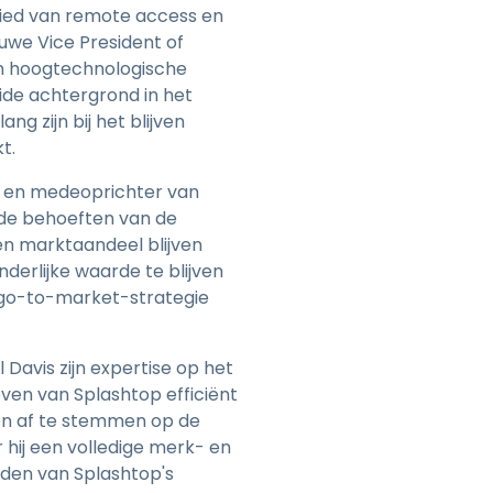
bied van remote access en
日本語
uwe Vice President of
한국어
an hoogtechnologische
ภาษาไทย
ide achtergrond in het
g zijn bij het blijven
Bahasa
t.
EO en medeoprichter van
ende behoeften van de
en marktaandeel blijven
lle sectoren
derlijke waarde te blijven
n go-to-market-strategie
avis zijn expertise op het
ven van Splashtop efficiënt
en af te stemmen op de
 hij een volledige merk- en
eiden van Splashtop's