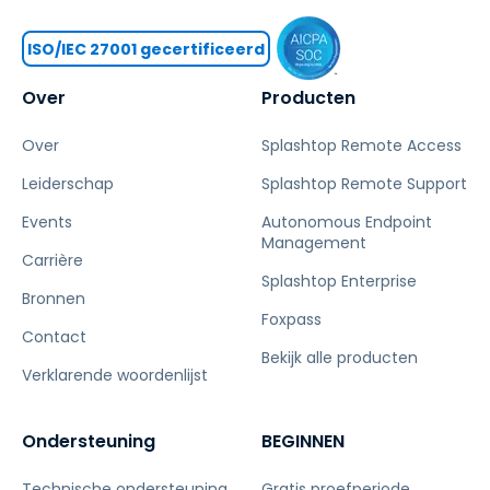
ISO/IEC 27001 gecertificeerd
Over
Producten
Over
Splashtop Remote Access
Leiderschap
Splashtop Remote Support
Events
Autonomous Endpoint
Management
Carrière
Splashtop Enterprise
Bronnen
Foxpass
Contact
Bekijk alle producten
Verklarende woordenlijst
Ondersteuning
BEGINNEN
Technische ondersteuning
Gratis proefperiode