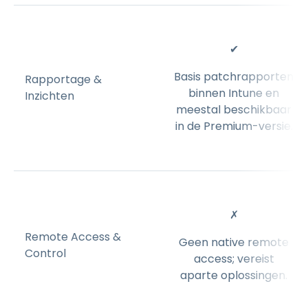
✔
Basis patchrapporten
Rapportage &
binnen Intune en
Inzichten
meestal beschikbaar
in de Premium-versie.
✗
Remote Access &
Geen native remote
Control
access; vereist
aparte oplossingen.