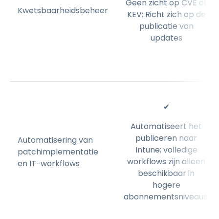
Geen zicht op CVE of
Kwetsbaarheidsbeheer
KEV; Richt zich op de
publicatie van
updates
✔
Automatiseert het
publiceren naar
Automatisering van
Intune; volledige
patchimplementatie
workflows zijn alleen
en IT-workflows
beschikbaar in
hogere
abonnementsniveaus.