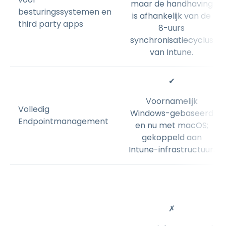
maar de handhaving
besturingssystemen en
is afhankelijk van de
third party apps
8-uurs
synchronisatiecyclus
van Intune.
✔
Voornamelijk
Volledig
Windows-gebaseerd
Endpointmanagement
en nu met macOS;
gekoppeld aan
Intune-infrastructuur.
✗