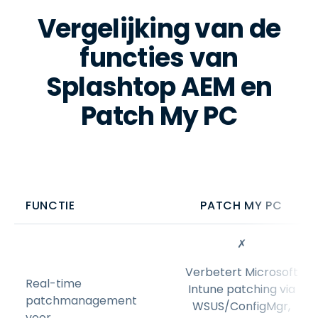
Vergelijking van de
functies van
Splashtop AEM en
Patch My PC
FUNCTIE
PATCH MY PC
✗
Verbetert Microsoft
Real-time
Intune patching via
patchmanagement
WSUS/ConfigMgr,
voor