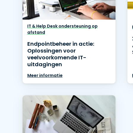
Ondersteuning op locatie
Remote access via
RDP/SSH/VNC
Op afstand werken met
IT & Help Desk ondersteuning op
Wacom
afstand
Toegang op afstand voor
Endpointbeheer in actie:
Labo's
Oplossingen voor
Endpoint-beveiliging
veelvoorkomende IT-
uitdagingen
Ontdek alle behoeften
Ontdek a
Meer informatie