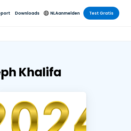
pport
Downloads
NL
Aanmelden
Test Gratis
 branche
 branche
Securityproducten
Taal
e remote
ondersteuning
s
s
Antivirus
English
mote
us
Entertainment
Entertainment
Endpointdetectie en
Deutsch
SSO en
-respons
e
idszorg
eph Khalifa
Español
id. On-
Foxpass Wifi Access
del
del
Français
& Control
& Publieke
gie
Zero Trust Secure
Italiano
Workspace
Nederlands
uur & Design
Shield (Anti-
Português
oplichting)
n & Accounting
le bedrijfstakken
简体中文
Alle producten
繁體中文