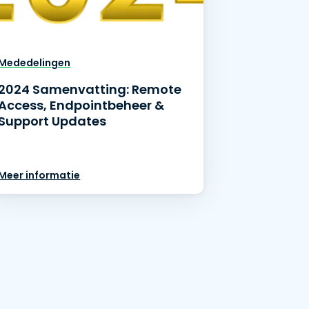
日本語
한국어
ภาษาไทย
Mededelingen
Bahasa
2024 Samenvatting: Remote
Access, Endpointbeheer &
Support Updates
lle sectoren
Meer informatie