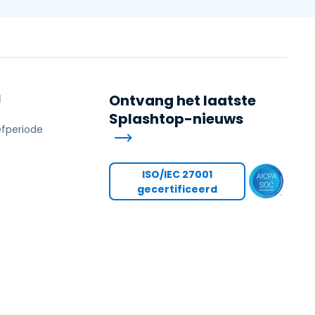
N
Ontvang het laatste
Splashtop-nieuws
efperiode
s
ISO/IEC 27001
gecertificeerd