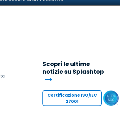
Scopri le ultime
notizie su Splashtop
ita
Certificazione ISO/IEC
27001