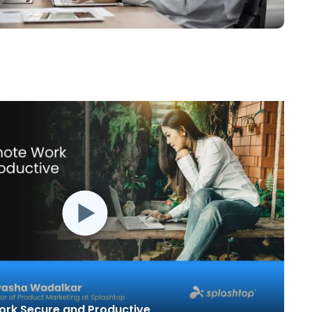
日本語
한국어
ภาษาไทย
Bahasa
tti i settori
rk Secure and Productive