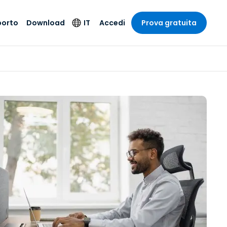
porto
Download
IT
Accedi
Prova gratuita
stria
stria
to
Prodotti per la
Lingua
sicurezza
o e un
e
e
o tecnico
English
oto di
Antivirus
intrattenimento
intrattenimento
l sistema
Deutsch
ale con
Rilevamento degli
ità
a sanitaria
Español
endpoint e risposta
zione on-
ibile.
Français
Accesso e controllo
Wi-Fi Foxpass
ubblico e
ia
Italiano
ivo
Spazio di lavoro
Nederlands
sicuro Zero Trust
ura e Design
Português
Shield (Anti-scam)
 contabilità
 i settori
简体中文
繁體中文
Tutti i prodotti