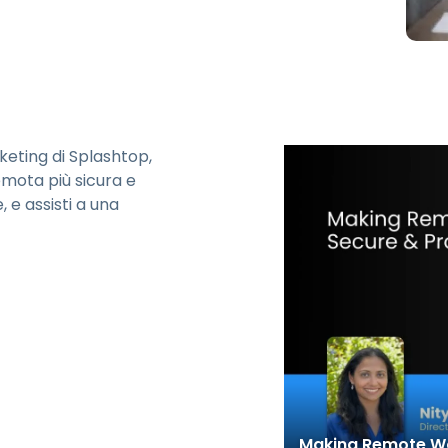
Supporto sul campo
Accesso remoto tramite
RDP/SSH/VNC
Lavoro a distanza con
Wacom
Accesso remoto al
laboratorio
eting di Splashtop,
mota più sicura e
Sicurezza degli endpoint
 e assisti a una
Esplora tutte le esigenze
Esplora tu
Making Remote Wo