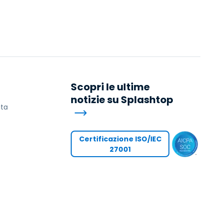
日本語
한국어
ภาษาไทย
Bahasa
Scopri le ultime
notizie su Splashtop
ita
tti i settori
Certificazione ISO/IEC
27001