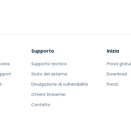
Supporto sul campo
Accesso remoto tramite
RDP/SSH/VNC
Lavoro a distanza con
Wacom
Accesso remoto al
laboratorio
Supporto
Inizia
Sicurezza degli endpoint
ccess
Supporto tecnico
Prova gratu
Esplora tutte le esigenze
Esplora tu
pport
Stato del sistema
Download
t
Divulgazione di vulnerabilità
Prezzi
Ottieni Streamer
Contatto