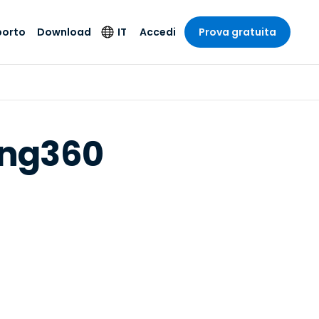
porto
Download
IT
Accedi
Prova gratuita
stria
stria
to
Prodotti per la
Lingua
sicurezza
o e un
e
e
o tecnico
English
oto di
Antivirus
ing360
intrattenimento
intrattenimento
l sistema
Deutsch
ale con
Rilevamento degli
ità
a sanitaria
Español
endpoint e risposta
zione on-
ibile.
Français
Accesso e controllo
Wi-Fi Foxpass
ubblico e
ia
Italiano
ivo
Spazio di lavoro
Nederlands
sicuro Zero Trust
ura e Design
Português
Shield (Anti-scam)
 contabilità
 i settori
简体中文
繁體中文
Tutti i prodotti