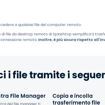
Supporto sul campo
Accesso remoto tramite
RDP/SSH/VNC
Lavoro a distanza con
Wacom
ccedere a qualsiasi file del computer remoto.
Accesso remoto al
 di file da desktop remoto di Splashtop semplifica il trasfe
laboratorio
connessione remota.
Inoltre, è più sicura rispetto all'in
Sicurezza degli endpoint
Esplora tutte le esigenze
Esplora tu
i i file tramite i segu
stra File Manager
Copia e incolla
trasferimento file
stra del file manager ti