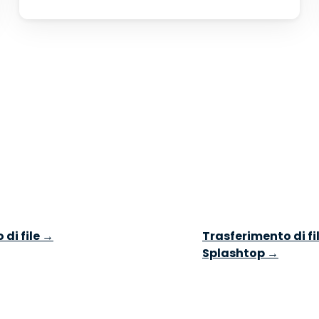
 di file →
Trasferimento di f
Splashtop →