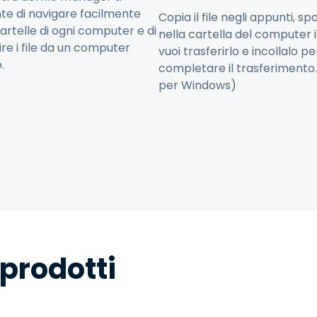
te di navigare facilmente
Copia il file negli appunti, sp
cartelle di ogni computer e di
nella cartella del computer i
ire i file da un computer
vuoi trasferirlo e incollalo pe
o.
completare il trasferimento.
per Windows)
 prodotti