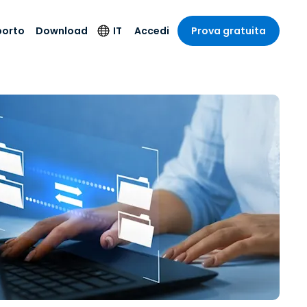
porto
Download
IT
Accedi
Prova gratuita
stria
stria
to
Prodotti per la
Lingua
sicurezza
o e un
e
e
o tecnico
English
oto di
Antivirus
intrattenimento
intrattenimento
l sistema
Deutsch
ale con
Rilevamento degli
ità
a sanitaria
Español
endpoint e risposta
zione on-
ibile.
Français
Accesso e controllo
Wi-Fi Foxpass
ubblico e
ia
Italiano
ivo
Spazio di lavoro
Nederlands
sicuro Zero Trust
ura e Design
Português
Shield (Anti-scam)
 contabilità
 i settori
简体中文
繁體中文
Tutti i prodotti