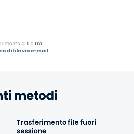
日本語
한국어
ภาษาไทย
Bahasa
rimento di file tra
vio di file via e-mail
.
tti i settori
enti metodi
Trasferimento file fuori
sessione