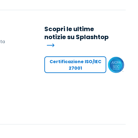
Scopri le ultime
notizie su Splashtop
ita
Certificazione ISO/IEC
27001