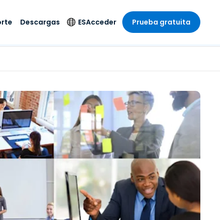
rte
Descargas
ES
Acceder
Prueba gratuita
stria
stria
s
Idioma
Productos de
seguridad
remoto de
écnico
n
n
English
ial y
Antivirus
l sistema
 entretenimiento
 entretenimiento
Deutsch
to con
Detección y
dad de
 médica
Español
respuesta de puntos
zada.
finales
 por menor
 por menor
isponible.
Français
Acceso y control de
y sector público
ía
Italiano
Wi-Fi de Foxpass
ura y Diseño
Nederlands
Espacio de trabajo
y contabilidad
seguro Zero Trust
Português
s los sectores
Shield (Antiestafa)
简体中文
繁體中文