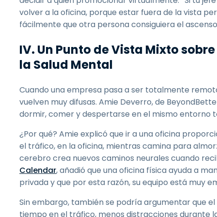
decidir a quién promocionar virtualmente.
"
Si tu je
volver a la oficina, porque estar fuera de la vista
fácilmente que otra persona consiguiera el ascenso p
IV. Un Punto de Vista Mixto sobre 
la Salud Mental
Cuando una empresa pasa a ser totalmente remota, l
vuelven muy difusas. Amie Deverro, de BeyondBetter, 
dormir, comer y despertarse en el mismo entorno t
¿Por qué? Amie explicó que ir a una oficina proporci
el tráfico, en la oficina, mientras camina para almo
cerebro crea nuevos caminos neurales cuando reci
Calendar
, añadió que una oficina física ayuda a mant
privada y que por esta razón, su equipo está muy em
Sin embargo, también se podría argumentar que el
tiempo en el tráfico, menos distracciones durante la