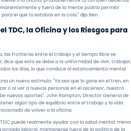
fe vuelve a la oficina, probablemente tú también deberías
 permanentemente y fuera de la mente podría permitir
ara el que tú estabas en la cola." dijo Ben.
el TDC, la Oficina y los Riesgos para
as fronteras entre el trabajo y el tiempo libre se
dice que esto se debe a la uniformidad de vivir, trabajar
odos los días, lo que conduce al estancamiento mental.
ona un nuevo estímulo: "Ya sea que lo gane en el tren, en
rzar o al ver a nuevas personas en el ascensor, nuestro
be nuevos aportes". John Rampton, Director General de
ener algún tipo de equilibrio entre el trabajo y la vida
ocionado de volver a la oficina.
 TDC puede realmente ayudar con la salud mental: meno
 jornada laboral, mantenerse fuera de la política de la