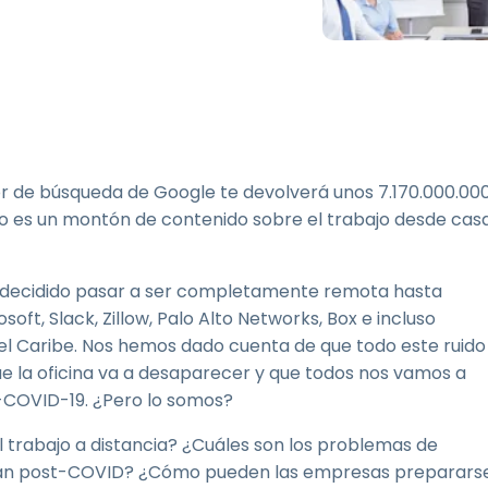
Soporte sobre el terreno
Acceso remoto a través
de RDP/SSH/VNC
Teletrabajar con Wacom
Acceso Remoto a
Laboratorio
Seguridad del punto final
or de búsqueda de Google te devolverá unos 7.170.000.00
Eso es un montón de contenido sobre el trabajo desde cas
Explorar todas las
Explorar 
necesidades
sectores
 decidido pasar a ser completamente remota hasta
oft, Slack, Zillow, Palo Alto Networks, Box e incluso
el Caribe. Nos hemos dado cuenta de que todo este ruido
ue la oficina va a desaparecer y que todos nos vamos a
COVID-19. ¿Pero lo somos?
del trabajo a distancia? ¿Cuáles son los problemas de
arán post-COVID? ¿Cómo pueden las empresas preparars