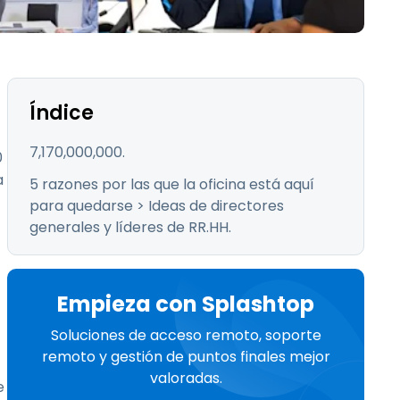
Todos los
日本語
productos
한국어
ภาษาไทย
Bahasa
Índice
7,170,000,000.
0
a
5 razones por las que la oficina está aquí
todos los
para quedarse > Ideas de directores
generales y líderes de RR.HH.
Empieza con Splashtop
Soluciones de acceso remoto, soporte
remoto y gestión de puntos finales mejor
valoradas.
e