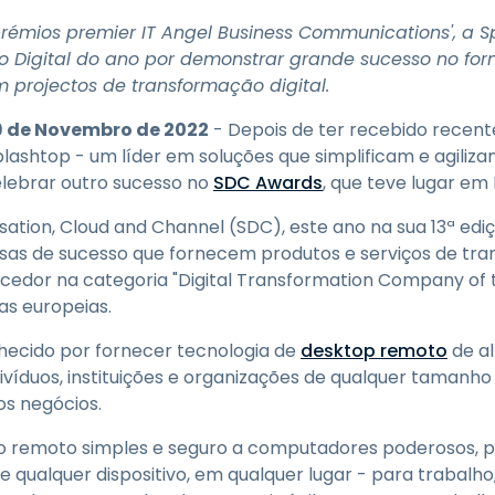
Suporte de Campo
prémios premier IT Angel Business Communications', a 
Acesso Remoto via
 Digital do ano por demonstrar grande sucesso no for
RDP/SSH/VNC
 projectos de transformação digital.
Trabalho à Distância com
a Wacom
 de Novembro de 2022
- Depois de ter recebido recen
Laboratórios Remotos
plashtop - um líder em soluções que simplificam e agiliz
elebrar outro sucesso no
SDC Awards
, que teve lugar em
Segurança de Endpoint
isation, Cloud and Channel (SDC), este ano na sua 13ª ed
Explore Todas as
Explore 
s de sucesso que fornecem produtos e serviços de tran
Necessidades
indústria
cedor na categoria "Digital Transformation Company of 
s europeias.
hecido por fornecer tecnologia de
desktop remoto
de a
ivíduos, instituições e organizações de qualquer tamanho
os negócios.
o remoto simples e seguro a computadores poderosos, p
de qualquer dispositivo, em qualquer lugar - para trabalh