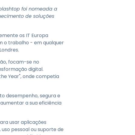
Todos os Produtos
日本語
Splashtop foi nomeada a
한국어
necimento de soluções
ภาษาไทย
Bahasa
temente os IT Europa
am o trabalho - em qualquer
 Londres.
ição, focam-se no
todas as
sformação digital.
s
the Year", onde competia
lto desempenho, segura e
 aumentar a sua eficiência
ara usar aplicações
o, uso pessoal ou suporte de