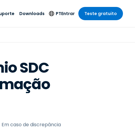
uporte
Downloads
PT
Entrar
Teste gratuito
r
r
s
te
Produtos de
Idioma
Segurança
remoto de
o
o
e técnico
English
rial e
Antivírus
Entretenimento
Entretenimento
 do Sistema
Deutsch
oto com
mio SDC
Detecção e
dade de
Español
Resposta de
to
ormação
Endpoint
pção On-
Français
el.
Foxpass Acesso e
e Sector Público
ia
Italiano
Controle Wi-Fi
ra e Design
Nederlands
Espaço de Trabalho
dade e Finanças
Seguro Zero Trust
Português
s os Setores
Shield (Anti-fraude)
简体中文
. Em caso de discrepância
繁體中文