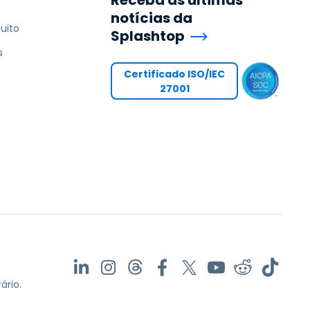
Receba as últimas
notícias da
uito
Splashtop
s
Certificado ISO/IEC
27001
ário.