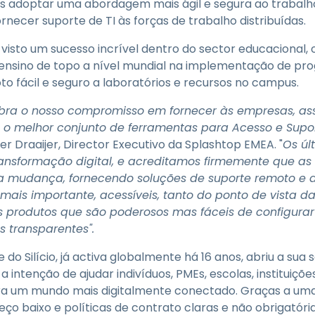
as adoptar uma abordagem mais ágil e segura ao trabalho
ornecer suporte de TI às forças de trabalho distribuídas.
visto um sucesso incrível dentro do sector educacional,
e ensino de topo a nível mundial na implementação de pr
o fácil e seguro a laboratórios e recursos no campus.
ebra o nosso compromisso em fornecer às empresas, a
, o melhor conjunto de ferramentas para Acesso e Sup
er Draaijer, Director Executivo da Splashtop EMEA. "
Os úl
ansformação digital, e acreditamos firmemente que as
a mudança, fornecendo soluções de suporte remoto e d
ais importante, acessíveis, tanto do ponto de vista da
 produtos que são poderosos mas fáceis de configurar
s transparentes".
o Silício, já activa globalmente há 16 anos, abriu a sua
intenção de ajudar indivíduos, PMEs, escolas, instituiçõ
ara um mundo mais digitalmente conectado. Graças a u
o baixo e políticas de contrato claras e não obrigatória