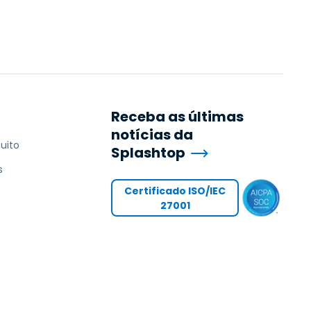
Receba as últimas
notícias da
uito
Splashtop
s
Certificado ISO/IEC
27001