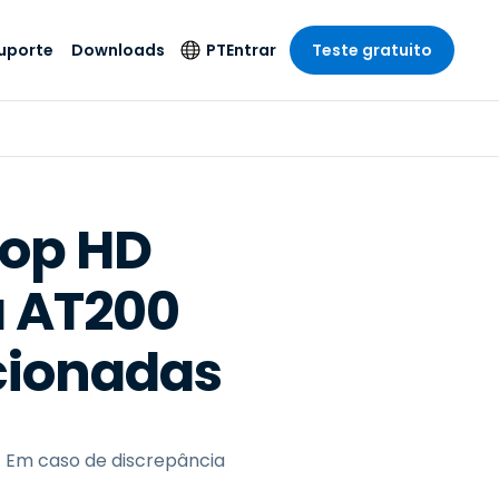
uporte
Downloads
PT
Entrar
Teste gratuito
r
r
s
te
Produtos de
Idioma
Segurança
remoto de
o
o
e técnico
English
rial e
Antivírus
Entretenimento
Entretenimento
 do Sistema
Deutsch
oto com
top HD
Detecção e
dade de
Español
Resposta de
to
a AT200
Endpoint
pção On-
Français
el.
Foxpass Acesso e
e Sector Público
ia
Italiano
Controle Wi-Fi
ecionadas
ra e Design
Nederlands
Espaço de Trabalho
dade e Finanças
Seguro Zero Trust
Português
s os Setores
Shield (Anti-fraude)
简体中文
. Em caso de discrepância
繁體中文