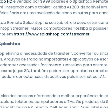
top HD
é vendido por $9.99 dólares e o Splashtop Remote
é-integrado com o tablet Toshiba AT200, disponível em 
ários finais em uma avaliação de cinco minutos para cada
sktop Remoto Splashtop no seu tablet, ele deve estar c
ashtop Streamer. Muitos computadores Toshiba já possue
ente em
https://www.splashtop.com/streamer
.
Splashtop
 elimina a necessidade de transferir, converter ou sincr
os. Arquivos de trabalho importantes e aplicativos de escr
 podem ser acessados facilmente. Conteúdo para entrete
té mesmo jogos 3D, também podem ser apreciados remota
odem conectar seus dispositivos pela internet ou LAN.
a vida das pessoas oferecendo a melhor experiência de
tablets, telefones, computadores e TVs. Os produtos da 
spositivos da HP, Lenovo, Dell, Acer, Sony, Asus, Intel e 