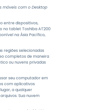
Todos os Produtos
日本語
os móveis com o Desktop
한국어
ภาษาไทย
 entre dispositivos,
Bahasa
o no tablet Toshiba AT200
nível na Ásia Pacífico,
s regiões selecionadas
todas as
deo completos de maneira
s
tico ou nuvens privadas
essar seu computador em
s com aplicativos
lugar, a qualquer
 arquivos. Sua nuvem