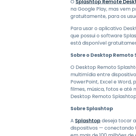
O
Splashtop Remote Desk
na Google Play, mas vem pr
gratuitamente, para os usu
Para usar o aplicativo De
que possui o software Spl
está disponível gratuitam
Sobre o Desktop Remoto 
O Desktop Remoto Splashtop
multimídia entre dispositiv
PowerPoint, Excel e Word,
filmes, música, fotos e a
Desktop Remoto Splashtop p
Sobre Splashtop
A
Splashtop
deseja tocar 
dispositivos — conectando 
em mais de 100 milhões de di