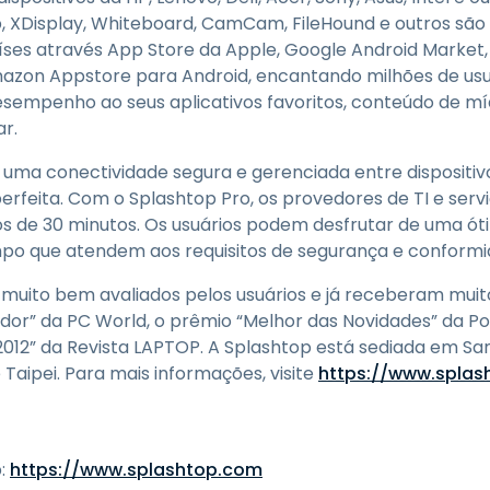
XDisplay, Whiteboard, CamCam, FileHound e outros são a
íses através App Store da Apple, Google Android Market
azon Appstore para Android, encantando milhões de us
desempenho ao seus aplicativos favoritos, conteúdo de míd
r.
uma conectividade segura e gerenciada entre dispositiv
erfeita. Com o Splashtop Pro, os provedores de TI e serv
s de 30 minutos. Os usuários podem desfrutar de uma ót
mpo que atendem aos requisitos de segurança e conformi
muito bem avaliados pelos usuários e já receberam muit
dor” da PC World, o prêmio “Melhor das Novidades” da Po
 2012” da Revista LAPTOP. A Splashtop está sediada em S
Taipei. Para mais informações, visite
https://www.spla
:
https://www.splashtop.com