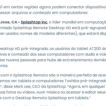
Suporte de Campo
00 em certas regiões agora podem conectar dispositiv
Acesso Remoto via
cessar arquivos e conteúdo em computadores
RDP/SSH/VNC
Trabalho à Distância com
 Jose, CA -
Splashtop Inc
, o líder mundial em computação
a Wacom
remiado Splashtop Remote Desktop HD está pré-agrupad
Laboratórios Remotos
r usados nomes de modelos diferentes), que estará dispo
Segurança de Endpoint
sktop HD pré-integrado, os usuários do tablet AT200 da
Explore Todas as
Explore 
vos e conteúdo dos seus computadores com áudio e ví
Necessidades
indústria
rias nuvens pessoais para hubs de entretenimento domés
rios.
s com o Splashtop Remoto são a maneira perfeita de ac
remos ver tablets e computadores Toshiba pré-integrado
 disse Mark Lee, CEO da Splashtop. “Agora, em qualquer 
s fotos ou vídeos, ouvir música ou acessar e editar seus
ce com o Desktop Remoto Splashtop em tablets.”