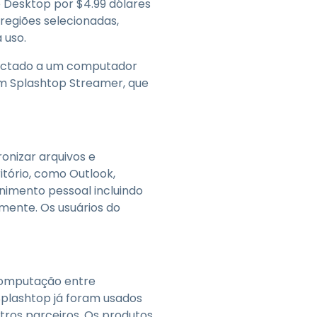
 Desktop por $4.99 dólares
regiões selecionadas,
 uso.
onectado a um computador
m Splashtop Streamer, que
onizar arquivos e
itório, como Outlook,
nimento pessoal incluindo
mente. Os usuários do
 computação entre
Splashtop já foram usados
outros parceiros. Os produtos