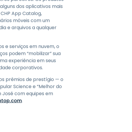
lguns dos aplicativos mais
, CHP App Catalog,
uários móveis com um
ia e arquivos a qualquer
os e serviços em nuvem, o
iços podem “mobilizar” sua
ima experiência em seus
dade corporativos.
os prêmios de prestígio — o
pular Science e “Melhor do
an José com equipes em
shtop.com
.