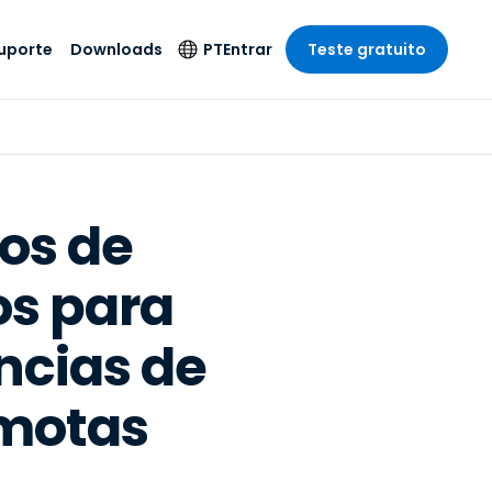
uporte
Downloads
PT
Entrar
Teste gratuito
r
r
s
te
Produtos de
Idioma
Segurança
remoto de
o
o
e técnico
English
rial e
Antivírus
Entretenimento
Entretenimento
 do Sistema
Deutsch
oto com
os de
Detecção e
dade de
Español
Resposta de
to
s para
Endpoint
pção On-
Français
el.
Foxpass Acesso e
e Sector Público
ia
Italiano
Controle Wi-Fi
ncias de
ra e Design
Nederlands
Espaço de Trabalho
dade e Finanças
Seguro Zero Trust
Português
emotas
s os Setores
Shield (Anti-fraude)
简体中文
繁體中文