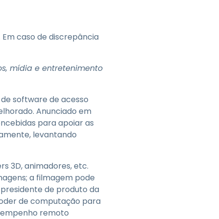
Todos os Produtos
日本語
한국어
. Em caso de discrepância
ภาษาไทย
Bahasa
os, mídia e entretenimento
o de software de acesso
todas as
elhorado. Anunciado em
s
ncebidas para apoiar as
tamente, levantando
rs 3D, animadores, etc.
magens; a filmagem pode
e-presidente de produto da
 poder de computação para
desempenho remoto