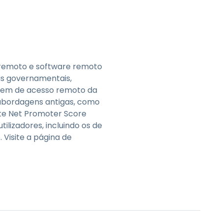
o remoto e software remoto
as governamentais,
agem de acesso remoto da
s abordagens antigas, como
te Net Promoter Score
ilizadores, incluindo os de
Visite a página de