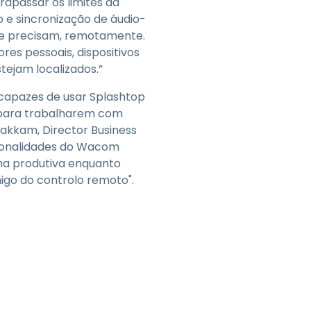
rapassar os limites da
 e sincronização de áudio-
ue precisam, remotamente.
s pessoais, dispositivos
tejam localizados.”
 capazes de usar Splashtop
 para trabalharem com
akkam, Director Business
cionalidades do Wacom
orma produtiva enquanto
igo do controlo remoto".