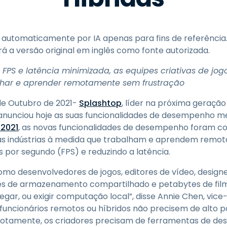
Suporte de Campo
Acesso Remoto via
RDP/SSH/VNC
o automaticamente por IA apenas para fins de referência
Trabalho à Distância com
á a versão original em inglês como fonte autorizada.
a Wacom
Laboratórios Remotos
FPS e latência minimizada, as equipes criativas de jog
har e aprender remotamente sem frustração
Segurança de Endpoint
 de Outubro de 2021-
Splashtop
, líder na próxima geraçã
Explore Todas as
Explore 
anunciou hoje as suas funcionalidades de desempenho m
Necessidades
indústria
2021
, as novas funcionalidades de desempenho foram co
s as indústrias à medida que trabalham e aprendem remo
 por segundo (FPS) e reduzindo a latência.
omo desenvolvedores de jogos, editores de vídeo, designe
es de armazenamento compartilhado e petabytes de fil
egar, ou exigir computação local”, disse Annie Chen, vic
 funcionários remotos ou híbridos não precisem de alto
emotamente, os criadores precisam de ferramentas de 