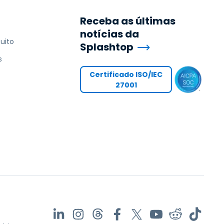
Receba as últimas
notícias da
uito
Splashtop
s
Certificado ISO/IEC
27001