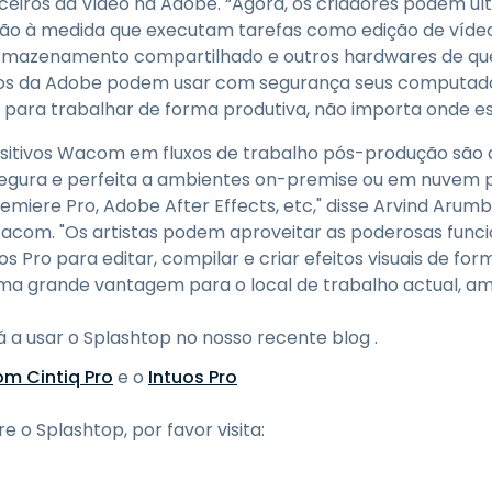
eiros da Video na Adobe. “Agora, os criadores podem ult
ção à medida que executam tarefas como edição de vídeo
 armazenamento compartilhado e outros hardwares de q
ios da Adobe podem usar com segurança seus computadore
para trabalhar de forma produtiva, não importa onde es
positivos Wacom em fluxos de trabalho pós-produção são
segura e perfeita a ambientes on-premise ou em nuvem
ere Pro, Adobe After Effects, etc," disse Arvind Arumb
 Wacom. "Os artistas podem aproveitar as poderosas fun
s Pro para editar, compilar e criar efeitos visuais de f
 uma grande vantagem para o local de trabalho actual, am
 a usar o Splashtop no nosso recente blog
.
m Cintiq Pro
e o
Intuos Pro
 o Splashtop, por favor visita: