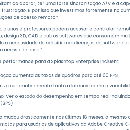
tam colaborar, ter uma forte sincronização A/V e a cap
frustração. É por isso que investimos fortemente no au
uções de acesso remoto.”
so, alunos e professores podem acessar e controlar rem
ão, design 3D, CAD e outros softwares que consomem mu
do a necessidade de adquirir mais licenças de software e 
o acesso de casa.”
e performance para a Splashtop Enterprise incluem:
zação aumenta as taxas de quadros para até 60 FPS
imiza automaticamente tanto a latência como a variabili
o: Ver o estado do desempenho em tempo real incluind
 (BPS)
o mudou drasticamente nos últimos 18 meses, o mesmo
motas para usuários de aplicativos da Adobe Creative Clo