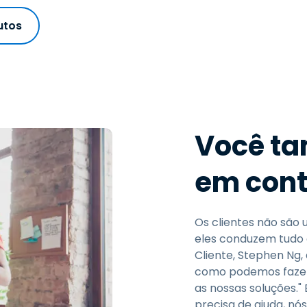
Suporte de Campo
Acesso Remoto via
utos
RDP/SSH/VNC
Trabalho à Distância com
a Wacom
Laboratórios Remotos
Segurança de Endpoint
Você ta
Explore Todas as
Explore 
Necessidades
indústria
em cont
Os clientes não são
eles conduzem tudo 
Cliente, Stephen Ng,
como podemos fazer
as nossas soluções."
precisa de ajuda, nó