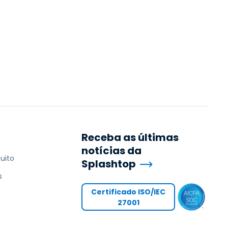
Receba as últimas
notícias da
uito
Splashtop
s
Certificado ISO/IEC
27001