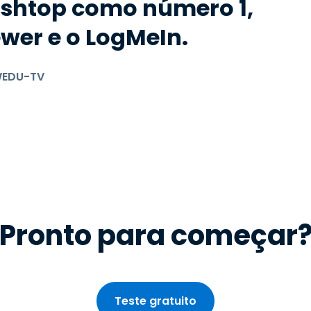
lashtop como número 1,
ewer e o LogMeIn.
 WEDU-TV
Pronto para começar
Teste gratuito