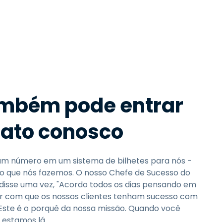
Todos os Produtos
日本語
한국어
ภาษาไทย
Bahasa
mbém pode entrar
todas as
s
ato conosco
 um número em um sistema de bilhetes para nós -
o que nós fazemos. O nosso Chefe de Sucesso do
 disse uma vez, "Acordo todos os dias pensando em
 com que os nossos clientes tenham sucesso com
 Este é o porquê da nossa missão. Quando você
s estamos lá.