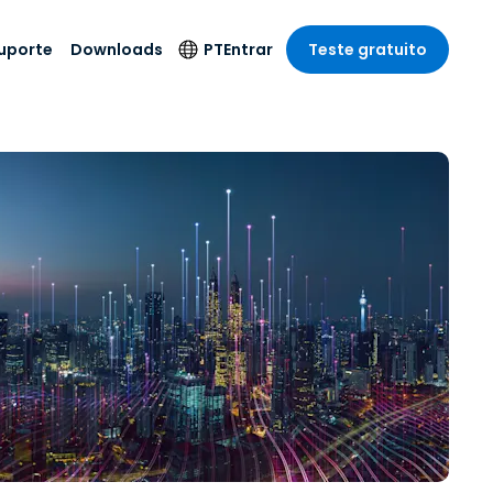
uporte
Downloads
PT
Entrar
Teste gratuito
r
r
s
te
Produtos de
Idioma
Segurança
remoto de
o
o
e técnico
English
rial e
Antivírus
Entretenimento
Entretenimento
 do Sistema
Deutsch
oto com
Detecção e
dade de
Español
Resposta de
to
Endpoint
pção On-
Français
el.
Foxpass Acesso e
e Sector Público
ia
Italiano
Controle Wi-Fi
ra e Design
Nederlands
Espaço de Trabalho
dade e Finanças
Seguro Zero Trust
Português
s os Setores
Shield (Anti-fraude)
简体中文
繁體中文