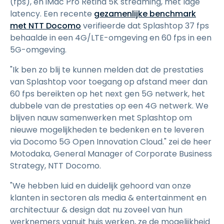
(fps), en iMac Pro Retina 5K streaming, met lage
latency. Een recente
gezamenlijke benchmark
met NTT Docomo
verifieerde dat Splashtop 37 fps
behaalde in een 4G/LTE-omgeving en 60 fps in een
5G-omgeving.
"Ik ben zo blij te kunnen melden dat de prestaties
van Splashtop voor toegang op afstand meer dan
60 fps bereikten op het next gen 5G netwerk, het
dubbele van de prestaties op een 4G netwerk. We
blijven nauw samenwerken met Splashtop om
nieuwe mogelijkheden te bedenken en te leveren
via Docomo 5G Open Innovation Cloud." zei de heer
Motodaka, General Manager of Corporate Business
Strategy, NTT Docomo.
"We hebben luid en duidelijk gehoord van onze
klanten in sectoren als media & entertainment en
architectuur & design dat nu zoveel van hun
werknemers vanuit huis werken, ze de mogelijkheid