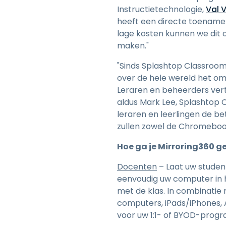
Instructietechnologie,
Val V
heeft een directe toename 
lage kosten kunnen we dit 
maken."
"Sinds Splashtop Classroo
over de hele wereld het om 
Leraren en beheerders vert
aldus Mark Lee, Splashtop 
leraren en leerlingen de b
zullen zowel de Chromebook
Hoe ga je Mirroring360 g
Docenten
– Laat uw studen
eenvoudig uw computer in 
met de klas. In combinati
computers, iPads/iPhones,
voor uw 1:1- of BYOD-prog