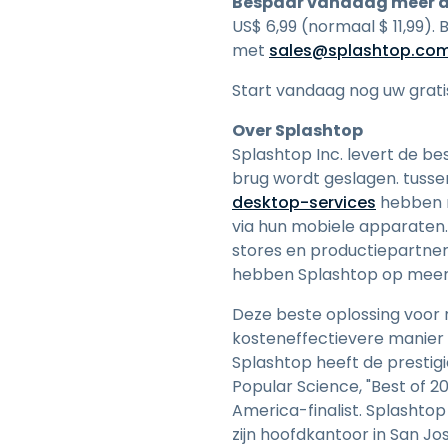
Bespaar vandaag meer 
US$
6
,
99
(normaal $ 11,99).
met
sales@splashtop.co
Start vandaag nog uw grat
Over Splashtop
Splashtop Inc. levert de be
brug wordt geslagen. tusse
desktop-services
hebben m
via hun mobiele apparaten
stores en productiepartners
hebben Splashtop op meer 
Deze beste oplossing voor 
kosteneffectievere manier
Splashtop heeft de prestig
Popular Science, "Best of 
America-finalist. Splashto
zijn hoofdkantoor in San Jo