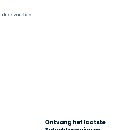
erken van hun
N
Ontvang het laatste
Splashtop-nieuws