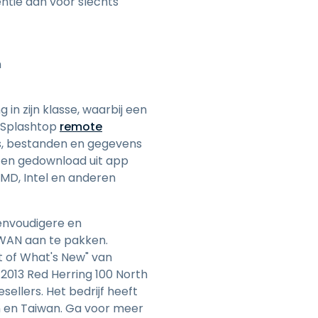
entie aan voor slechts
n
in zijn klasse, waarbij een
t Splashtop
remote
s, bestanden en gegevens
ten gedownload uit app
AMD, Intel en anderen
eenvoudigere en
WAN aan te pakken.
t of What's New" van
2013 Red Herring 100 North
ellers. Het bedrijf heeft
an en Taiwan. Ga voor meer