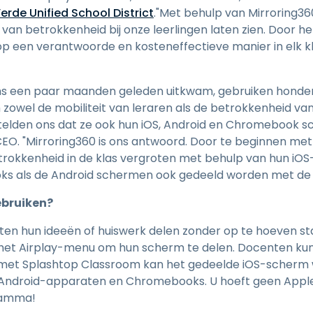
erde Unified School District
."Met behulp van Mirroring36
van betrokkenheid bij onze leerlingen laten zien. Door 
op een verantwoorde en kosteneffectieve manier in elk k
ms een paar maanden geleden uitkwam, gebruiken honder
zowel de mobiliteit van leraren als de betrokkenheid van
elden ons dat ze ook hun iOS, Android en Chromebook s
CEO. "Mirroring360 is ons antwoord. Door te beginnen me
etrokkenheid in de klas vergroten met behulp van hun iO
s als de Android schermen ook gedeeld worden met de r
ebruiken?
ten hun ideeën of huiswerk delen zonder op te hoeven st
het Airplay-menu om hun scherm te delen. Docenten ku
e met Splashtop Classroom kan het gedeelde iOS-scher
 Android-apparaten en Chromebooks. U hoeft geen Apple 
ramma!