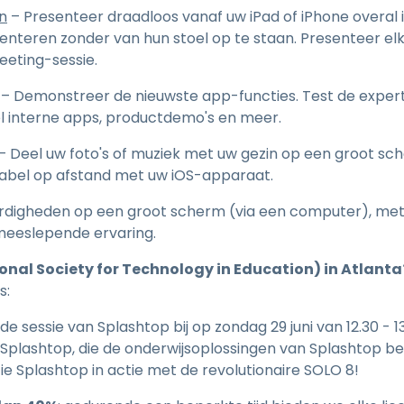
n
– Presenteer draadloos vanaf uw iPad of iPhone overal i
enteren zonder van hun stoel op te staan. Presenteer el
eting-sessie.
– Demonstreer de nieuwste app-functies. Test de exper
l interne apps, productdemo's en meer.
– Deel uw foto's of muziek met uw gezin op een groot sc
abel op afstand met uw iOS-apparaat.
rdigheden op een groot scherm (via een computer), met 
 meeslepende ervaring.
ional Society for Technology in Education) in Atlanta
s:
 sessie van Splashtop bij op zondag 29 juni van 12.30 - 1
plashtop, die de onderwijsoplossingen van Splashtop be
ie Splashtop in actie met de revolutionaire SOLO 8!