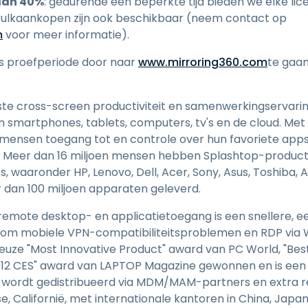
dan 40%
: gedurende een beperkte tijd bieden we elke lic
 Bulkaankopen zijn ook beschikbaar (neem contact op
m
voor meer informatie).
is proefperiode door naar
www.mirroring360.com
te gaa
ste cross-screen productiviteit en samenwerkingservaring 
n smartphones, tablets, computers, tv's en de cloud. Me
ensen toegang tot en controle over hun favoriete app
. Meer dan 16 miljoen mensen hebben Splashtop-produc
, waaronder HP, Lenovo, Dell, Acer, Sony, Asus, Toshiba, 
dan 100 miljoen apparaten geleverd.
remote desktop- en applicatietoegang is een snellere, 
 om mobiele VPN-compatibiliteitsproblemen en RDP via 
ieuze "Most Innovative Product" award van PC World, "Bes
2012 CES" award van LAPTOP Magazine gewonnen en is een 
p wordt gedistribueerd via MDM/MAM-partners en extra res
se, Californië, met internationale kantoren in China, Jap