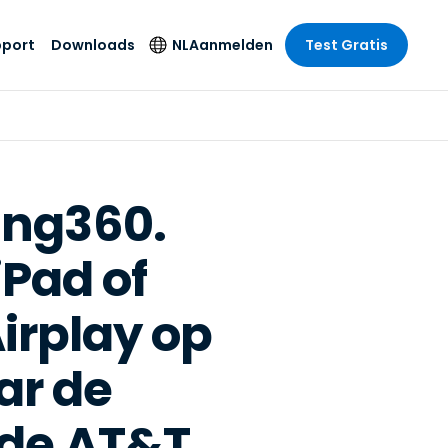
pport
Downloads
NL
Aanmelden
Test Gratis
 branche
 branche
Securityproducten
Taal
e remote
ondersteuning
s
s
Antivirus
English
mote
us
Entertainment
Entertainment
Endpointdetectie en
Deutsch
SSO en
ing360.
-respons
e
idszorg
Español
id. On-
Foxpass Wifi Access
Pad of
del
del
Français
& Control
& Publieke
gie
Zero Trust Secure
Italiano
irplay op
Workspace
Nederlands
uur & Design
Shield (Anti-
Português
oplichting)
ar de
n & Accounting
le bedrijfstakken
简体中文
n de AT&T
Alle producten
繁體中文