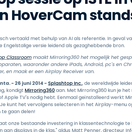
Ondersteuning op locatie
n HoverCam stand
Remote access via
RDP/SSH/VNC
Op afstand werken met
Wacom
h vertaald met behulp van AI als referentie. In geval van
Toegang op afstand voor
ele Engelstalige versie leidend als gezaghebbende bron.
Labo's
Endpoint-beveiliging
op Classroom
maakt Mirroring360 het mogelijk het ges
apparaten, waaronder andere iPads, Android, pc's en C
Ontdek alle behoeften
Ontdek a
r, en maak er een Airplay Receiver van.
ta. - 26 juni 2014 -
Splashtop Inc.
, de wereldwijde leide
g, kondigt
Mirroring360
aan. Met Mirroring360 kun je het
of Apple TV's nodig hebt. Eenmaal geïnstalleerd werkt Mir
Je kunt het vervolgens selecteren in het Airplay-menu op
 te gaan delen!
staat onze bestaande investering in klassentechnologie t
n aan displays in de klas," aldus Matt Penner, directeur I