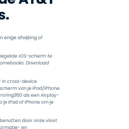
日本語
s.
한국어
ภาษาไทย
Bahasa
 enige afwijking of
piegelde iOS-scherm te
hromebooks. Download
lle sectoren
r in cross-device
 scherm van je iPad/iPhone
roring360 als een Airplay-
 je iPad of iPhone om je
e benutten door onze vloot
nformatie- en