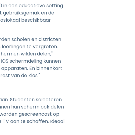
0 in een educatieve setting
het gebruiksgemak en de
laslokaal beschikbaar
den scholen en districten
 leerlingen te vergroten.
chermen wilden delen,"
t iOS schermdeling kunnen
S-apparaten. En binnenkort
est van de klas."
aan. Studenten selecteren
nnen hun scherm ook delen
m worden gescreencast op
TV aan te schaffen. Ideaal