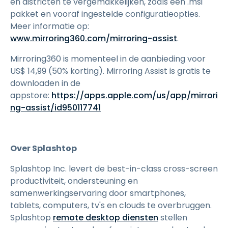
en districten te vergemakkelijken, zoals een .msi
pakket en vooraf ingestelde configuratieopties.
Meer informatie op:
www.mirroring360.com/mirroring-assist
.
Mirroring360 is momenteel in de aanbieding voor
US$
14
,
99
(50% korting). Mirroring Assist is gratis te
downloaden in de
appstore:
https://apps.apple.com/us/app/mirrori
ng-assist/id950117741
Over Splashtop
Splashtop Inc. levert de best-in-class cross-screen
productiviteit, ondersteuning en
samenwerkingservaring door smartphones,
tablets, computers, tv's en clouds te overbruggen.
Splashtop
remote desktop diensten
stellen