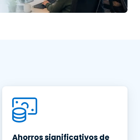
Todos los
日本語
productos
한국어
ภาษาไทย
Bahasa
todos los
Ahorros significativos de