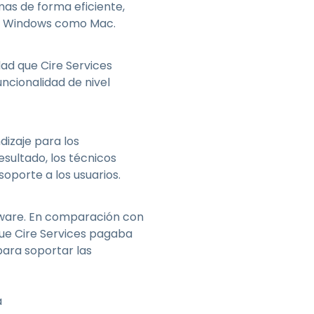
as de forma eficiente,
ivos Windows como Mac.
dad que Cire Services
ncionalidad de nivel
ndizaje para los
esultado, los técnicos
porte a los usuarios.
oftware. En comparación con
que Cire Services pagaba
para soportar las
a