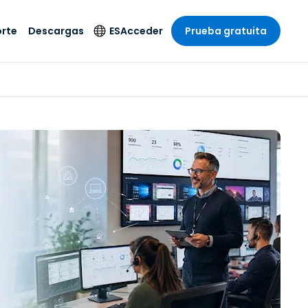
rte
Descargas
ES
Acceder
Prueba gratuita
stria
stria
s
Idioma
Productos de
seguridad
remoto de
écnico
n
n
English
ial y
Antivirus
l sistema
 entretenimiento
 entretenimiento
Deutsch
to con
Detección y
dad de
 médica
Español
respuesta de puntos
zada.
finales
 por menor
 por menor
isponible.
Français
Acceso y control de
y sector público
ía
Italiano
Wi-Fi de Foxpass
ura y Diseño
Nederlands
Espacio de trabajo
y contabilidad
seguro Zero Trust
Português
s los sectores
Shield (Antiestafa)
简体中文
繁體中文