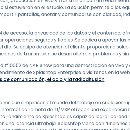
ión, producción en vivo y transmisión con un rendimiento
 si estuvieran en el estudio. La solución permite a los 
ompartir pantallas, anotar y comunicarse con claridad, 
ol de acceso, la privacidad de los datos y el contenido, o
ar operaciones seguras y fiables. Se dedica a apoyar las
el día. Su equipo de atención al cliente proporciona soluci
ciones de transmisión se desarrollen sin problemas y sin 
and #10052 de NAB Show para una demostración en vivo 
endimiento de Splashtop Enterprise o visítenos en la w
 de comunicación, el ocio y la radiodifusión
.
iones que simplifican el mundo del trabajo en cualquier lu
a informática remota de TI/MSP ofrecen una experiencia r
to rendimiento de Splashtop es capaz de lograr calidad 
on una latencia ultrabaja. Splashtop viene con funciones