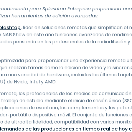
Soporte sobre el terreno
 rendimiento para Splashtop Enterprise proporciona un
Acceso remoto a través
ilizan herramientas de edición avanzadas.
de RDP/SSH/VNC
Teletrabajar con Wacom
plashtop
, líder en soluciones remotas que simplifican el
Acceso Remoto a
en NAB Show de este año funciones avanzadas de rendimie
Laboratorio
eñadas pensando en los profesionales de la radiodifusión y
Seguridad del punto final
optimizada para proporcionar una experiencia remota u
Explorar todas las
Explorar 
que realizan tareas como la edición de vídeo y la sincroni
necesidades
sectores
a una variedad de hardware, incluidas las últimas tarjet
 de Nvidia, Intel y AMD.
emota, los profesionales de los medios de comunicación s
 trabajo de estudio mediante el inicio de sesión único (S
 aplicaciones de escritorio, los complementos y los pote
r, portátil o dispositivo móvil. El conjunto de funciones c
o de ultraalta fidelidad, compatibilidad con varios monito
 demandas de las producciones en tiempo real de hoy e