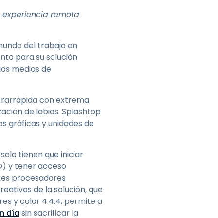
Todos los
日本語
productos
a experiencia remota
한국어
ภาษาไทย
 mundo del trabajo en
Bahasa
nto para su solución
 los medios de
ltrarrápida con extrema
todos los
zación de labios. Splashtop
as gráficas y unidades de
olo tienen que iniciar
SO) y tener acceso
ntes procesadores
reativas de la solución, que
res y color 4:4:4, permite a
n día
sin sacrificar la