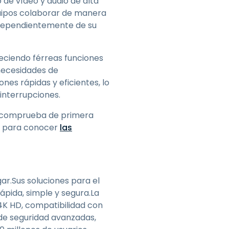
 de vídeo y audio de alta
equipos colaborar de manera
independientemente de su
freciendo férreas funciones
 necesidades de
ones rápidas y eficientes, lo
interrupciones.
y comprueba de primera
eb para conocer
las
gar.Sus soluciones para el
ápida, simple y segura.La
4K HD, compatibilidad con
 de seguridad avanzadas,