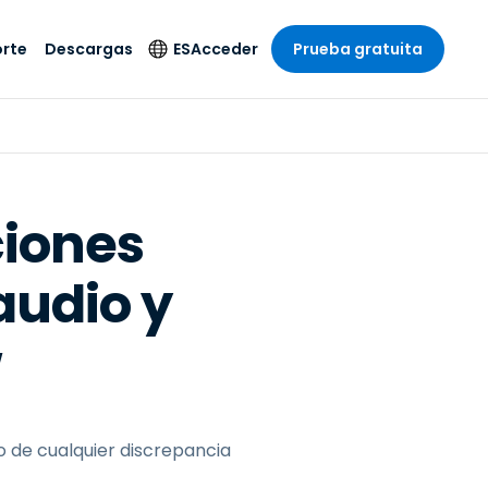
rte
Descargas
ES
Acceder
Prueba gratuita
stria
stria
s
Idioma
Productos de
seguridad
remoto de
écnico
n
n
English
ial y
Antivirus
l sistema
 entretenimiento
 entretenimiento
Deutsch
to con
ciones
Detección y
dad de
 médica
Español
respuesta de puntos
zada.
audio y
finales
 por menor
 por menor
isponible.
Français
Acceso y control de
y sector público
ía
Italiano
Wi-Fi de Foxpass
w
ura y Diseño
Nederlands
Espacio de trabajo
y contabilidad
seguro Zero Trust
Português
s los sectores
Shield (Antiestafa)
简体中文
 de cualquier discrepancia
繁體中文