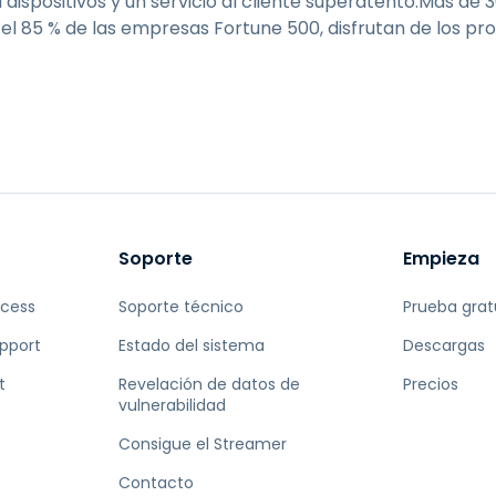
dispositivos y un servicio al cliente superatento.Más de 3
 el 85 % de las empresas Fortune 500, disfrutan de los p
Soporte
Empieza
ccess
Soporte técnico
Prueba grat
pport
Estado del sistema
Descargas
t
Revelación de datos de
Precios
vulnerabilidad
Consigue el Streamer
Contacto