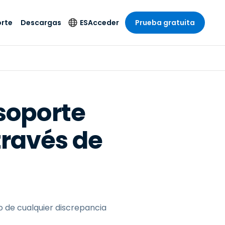
rte
Descargas
ES
Acceder
Prueba gratuita
stria
stria
s
Idioma
Productos de
seguridad
remoto de
écnico
n
n
English
ial y
Antivirus
l sistema
 entretenimiento
 entretenimiento
Deutsch
to con
soporte
Detección y
dad de
 médica
Español
respuesta de puntos
zada.
través de
finales
 por menor
 por menor
isponible.
Français
Acceso y control de
y sector público
ía
Italiano
Wi-Fi de Foxpass
ura y Diseño
Nederlands
Espacio de trabajo
y contabilidad
seguro Zero Trust
Português
s los sectores
Shield (Antiestafa)
简体中文
 de cualquier discrepancia
繁體中文