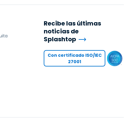
Recibe las últimas
noticias de
uita
Splashtop
Con certificado ISO/IEC
27001