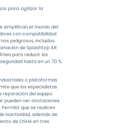
Todos los
日本語
productos
os para agilizar la
한국어
ภาษาไทย
e simplifican el mundo del
Bahasa
ibres con compatibilidad
nos peligrosos, incluidos
mbinación de Splashtop AR
ínea para reducir los
a seguridad hasta en un 70 %
todos los
industriales o plataformas
ite que los especialistas
la reparación del equipo
ugar pueden ver anotaciones
 Permitir que se realicen
de inactividad, además de
iento de OSHA en tres