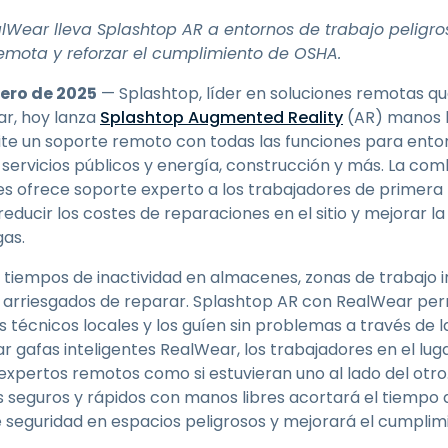
Soporte sobre el terreno
Wear lleva Splashtop AR a entornos de trabajo peligros
Acceso remoto a través
emota y reforzar el cumplimiento de OSHA.
de RDP/SSH/VNC
Teletrabajar con Wacom
ero de 2025
— Splashtop, líder en soluciones remotas qu
Acceso Remoto a
ar, hoy lanza
Splashtop Augmented Reality
(AR) manos l
Laboratorio
ite un soporte remoto con todas las funciones para entor
, servicios públicos y energía, construcción y más. La co
Seguridad del punto final
 ofrece soporte experto a los trabajadores de primera l
educir los costes de reparaciones en el sitio y mejorar l
Explorar todas las
Explorar 
necesidades
sectores
gas.
s tiempos de inactividad en almacenes, zonas de trabajo 
y arriesgados de reparar. Splashtop AR con RealWear perm
s técnicos locales y los guíen sin problemas a través de 
sar gafas inteligentes RealWear, los trabajadores en el l
xpertos remotos como si estuvieran uno al lado del otro.
 seguros y rápidos con manos libres acortará el tiempo 
 seguridad en espacios peligrosos y mejorará el cumplim