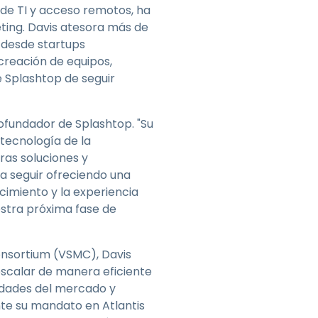
Todos los
e de TI y acceso remotos, ha
日本語
productos
ing. Davis atesora más de
한국어
 desde startups
ภาษาไทย
creación de equipos,
 Splashtop de seguir
Bahasa
cofundador de Splashtop. "Su
 tecnología de la
todos los
ras soluciones y
a seguir ofreciendo una
ecimiento y la experiencia
estra próxima fase de
nsortium (VSMC), Davis
escalar de manera eficiente
idades del mercado y
nte su mandato en Atlantis