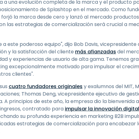
 a una evolución completa de la marca y el producto pa
posicionamiento de Splashtop en el mercado. Como fundad
 forjó la marca desde cero y lanzó al mercado productos 
con las estrategias de comercialización será crucial a m
 a este poderoso equipo", dijo Bob Davis, vicepresidente
ón y la satisfacción del cliente
más afianzadas
del merc
dad y experiencias de usuario de alta gama. Tenemos gr
ting excepcionalmente motivado para impulsar el crecim
tros clientes".
 sus
cuatro fundadores originales
y exalumnos del MIT, Ma
aciones; Thomas Deng, vicepresidente ejecutivo de gestió
a. A principios de este año, la empresa dio la bienvenida 
 ingresos, contratado para
impulsar la innovación digita
chando su profunda experiencia en marketing B2B impuls
icadas estrategias de comercialización para encabezar las
.