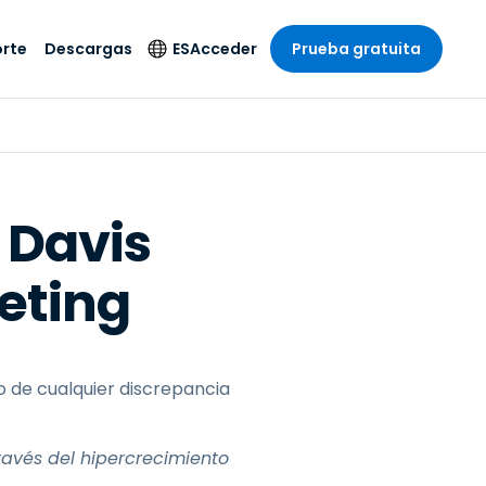
rte
Descargas
ES
Acceder
Prueba gratuita
stria
stria
s
Idioma
Productos de
seguridad
remoto de
écnico
n
n
English
ial y
Antivirus
l sistema
 entretenimiento
 entretenimiento
Deutsch
to con
 Davis
Detección y
dad de
 médica
Español
respuesta de puntos
zada.
eting
finales
 por menor
 por menor
isponible.
Français
Acceso y control de
y sector público
ía
Italiano
Wi-Fi de Foxpass
ura y Diseño
Nederlands
Espacio de trabajo
y contabilidad
 de cualquier discrepancia
seguro Zero Trust
Português
s los sectores
Shield (Antiestafa)
简体中文
ravés del hipercrecimiento
繁體中文