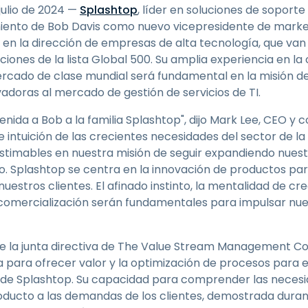
Soporte sobre el terreno
julio de 2024 —
Splashtop
, líder en soluciones de soport
Acceso remoto a través
ento de Bob Davis como nuevo vicepresidente de market
de RDP/SSH/VNC
a en la dirección de empresas de alta tecnología, que van
Teletrabajar con Wacom
nes de la lista Global 500. Su amplia experiencia en la 
cado de clase mundial será fundamental en la misión de
Acceso Remoto a
adoras al mercado de gestión de servicios de TI.
Laboratorio
Seguridad del punto final
nida a Bob a la familia Splashtop", dijo Mark Lee, CEO y 
 intuición de las crecientes necesidades del sector de la
Explorar todas las
Explorar 
estimables en nuestra misión de seguir expandiendo nuest
necesidades
sectores
o. Splashtop se centra en la innovación de productos par
uestros clientes. El afinado instinto, la mentalidad de cr
 comercialización serán fundamentales para impulsar nu
la junta directiva de The Value Stream Management Co
 para ofrecer valor y la optimización de procesos para 
ng de Splashtop. Su capacidad para comprender las neces
producto a las demandas de los clientes, demostrada dura