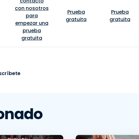
contacto
con nosotros
Prueba
Prueba
para
gratuita
gratuita
empezar una
prueba
gratuita
scríbete
ionado