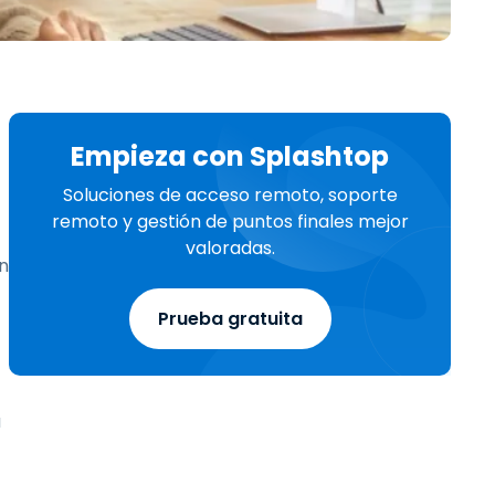
Todos los
日本語
productos
한국어
ภาษาไทย
Bahasa
Empieza con Splashtop
Soluciones de acceso remoto, soporte
remoto y gestión de puntos finales mejor
todos los
valoradas.
on
Prueba gratuita
a