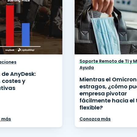
Soporte Remoto de TI y 
ciones
Ayuda
s de AnyDesk:
Mientras el Omicro
 costes y
estragos, ¿cómo pu
ativas
empresa pivotar
fácilmente hacia el
flexible?
 más
Conozca más