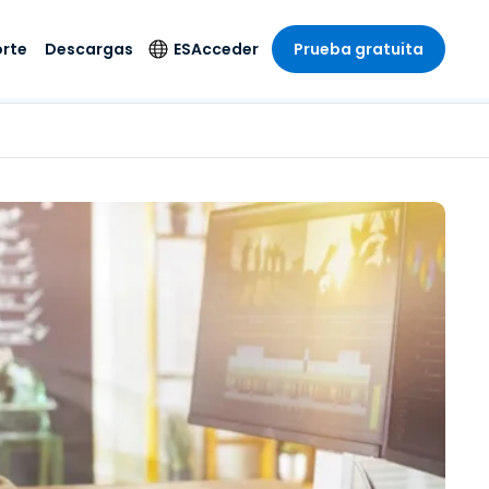
rte
Descargas
ES
Acceder
Prueba gratuita
stria
stria
s
Idioma
Productos de
seguridad
remoto de
écnico
n
n
English
ial y
Antivirus
l sistema
 entretenimiento
 entretenimiento
Deutsch
to con
Detección y
dad de
 médica
Español
respuesta de puntos
zada.
finales
 por menor
 por menor
isponible.
Français
Acceso y control de
y sector público
ía
Italiano
Wi-Fi de Foxpass
ura y Diseño
Nederlands
Espacio de trabajo
y contabilidad
seguro Zero Trust
Português
s los sectores
Shield (Antiestafa)
简体中文
繁體中文