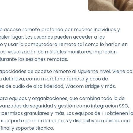
Soporte sobre el terreno
Acceso remoto a través
de RDP/SSH/VNC
Teletrabajar con Wacom
n de acceso remoto preferida por muchos individuos y
Acceso Remoto a
uier lugar. Los usuarios pueden acceder a las
Laboratorio
vo y usar la computadora remota tal como lo harían en
Seguridad del punto final
s, visualización de múltiples monitores, impresión
durante las sesiones remotas.
Explorar todas las
Explorar 
necesidades
sectores
capacidades de acceso remoto al siguiente nivel. Viene c
a definitiva, como micrófono remoto y paso de
nes de audio de alta fidelidad, Wacom Bridge y más.
para equipos y organizaciones, que combina todo lo de
anzadas de seguridad y gestión como integración SSO,
P, permisos granulares y más. Los equipos de TI obtienen l
tar soporte para ordenadores y dispositivos móviles, con
 final y soporte técnico.