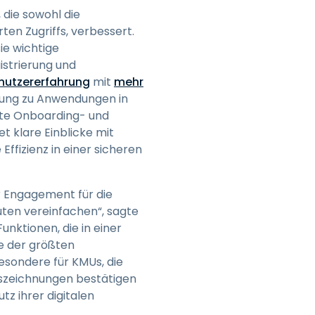
die sowohl die
ten Zugriffs, verbessert.
ie wichtige
istrierung und
nutzererfahrung
mit
mehr
dung zu Anwendungen in
nte Onboarding- und
t klare Einblicke mit
ffizienz in einer sicheren
r Engagement für die
uten vereinfachen“, sagte
nktionen, die in einer
ge der größten
esondere für KMUs, die
uszeichnungen bestätigen
z ihrer digitalen