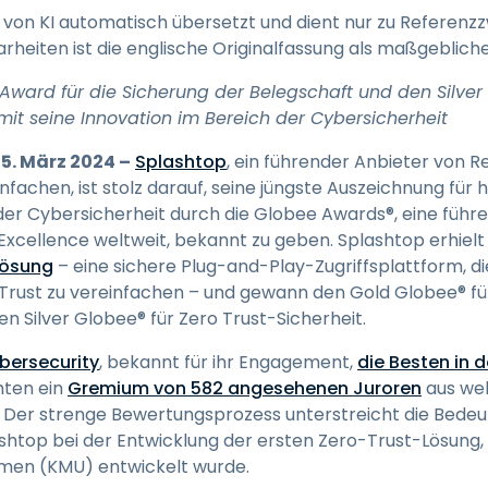
Vor-Ort-Unterstützung
e von KI automatisch übersetzt und dient nur zu Referenz
Fernzugriff über
rheiten ist die englische Originalfassung als maßgeblic
RDP/SSH/VNC
Award für die Sicherung der Belegschaft und den Silver 
Fernarbeit mit Wacom
amit seine Innovation im Bereich der Cybersicherheit
Fernzugriff auf Computer
einer Einrichtung
5. März 2024 –
Splashtop
, ein führender Anbieter von 
Endpunkt-Sicherheit
infachen, ist stolz darauf, seine jüngste Auszeichnung fü
 der Cybersicherheit durch die Globee Awards®, eine führe
Alle Bedürfnisse
xcellence weltweit, bekannt zu geben. Splashtop erhielt
entdecken
Alle Bra
Lösung
– eine sichere Plug-and-Play-Zugriffsplattform, die
rust zu vereinfachen – und gewann den Gold Globee® für
 Silver Globee® für Zero Trust-Sicherheit.
bersecurity
, bekannt für ihr Engagement,
die Besten in d
hten ein
Gremium von 582 angesehenen Juroren
aus wel
Der strenge Bewertungsprozess unterstreicht die Bedeu
top bei der Entwicklung der ersten Zero-Trust-Lösung, di
men (KMU) entwickelt wurde.