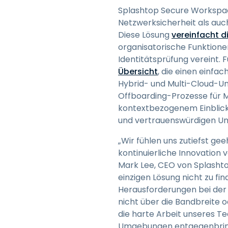
Splashtop Secure Workspace
Netzwerksicherheit als auch
Diese Lösung
vereinfacht d
organisatorische Funktionen
Identitätsprüfung vereint. 
Übersicht
, die einen einfa
Hybrid- und Multi-Cloud-U
Offboarding-Prozesse für M
kontextbezogenem Einblick i
und vertrauenswürdigen U
„Wir fühlen uns zutiefst g
kontinuierliche Innovation 
Mark Lee, CEO von Splashto
einzigen Lösung nicht zu fi
Herausforderungen bei der S
nicht über die Bandbreite
die harte Arbeit unseres T
Umgebungen entgegenbrin