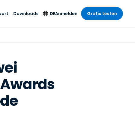
port
Downloads
DE
Anmelden
Gratis testen
anche
anche
-Unternehmen
Sicherheitsprodukte
Sprache
riff der
er Support
wesen
wesen
Antivirus
English
sse und
tus
nd Unterhaltung
nd Unterhaltung
Endpunkterkennung
Deutsch
t SSO
wei
und -reaktion
r
itswesen
Español
 On-
Foxpass Wi-Fi Zugriff
® Awards
del
del
Français
und Kontrolle
gen und
gie
Sicherer Zero-Trust-
Italiano
her Sektor
nde
Arbeitsbereich
Nederlands
ur und Design
Shield (Anti-Betrug)
Português
nchen anzeigen
 & Buchhaltung
简体中文
Alle Produkte
繁體中文