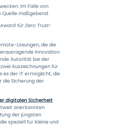
日本語
zwecken. Im Falle von
he Quelle maßgebend.
한국어
ภาษาไทย
Award für Zero Trust-
Bahasa
Remote-Lösungen, die die
r herausragende Innovation
nde Autorität bei der
 zwei Auszeichnungen für
nchen entdecken
 es der IT ermöglicht, die
 die Sicherung der
er digitalen Sicherheit
tweit anerkannten
tung der jüngsten
e speziell für kleine und