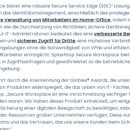
 bietet eine robuste Secure Service Edge (SSE)-Lösung, 
 das Identitätsmanagement, einschließlich des privilegier
ie Verwaltung von Mitarbeitern im Home-Office,
indem s
 wie die Durchsetzung von Richtlinien, sichere Gerätereg
Für IT-Administratoren bedeutet dies eine
verbesserte Be
chen und
sicheren Zugriff für Dritte
, eine mühelose Verbin
mgebungen ohne die Notwendigkeit von VPNs und effizie
itarbeiter ermöglicht. Splashtop Secure Workspace biete
n Zugriffsanfragen und gewährleistet so die betriebliche E
mgebung.
eehrt durch die Anerkennung der Globee® Awards, die unse
von Produkten widerspiegelt, die das Leben von IT-Fachle
p. „Secure Workspace ist eine Verschmelzung wichtiger Fu
nden waren. Wir haben dieses Produkt entwickelt, um eini
icherung einer digitalen Belegschaft zu bewältigen, insb
 oder Ressourcen großer Unternehmen verfügen. Diese A
eams und das Vertrauen, das uns unsere Kunden beim Schut
gen.“