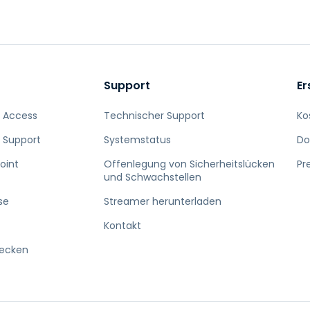
Vor-Ort-Unterstützung
Fernzugriff über
RDP/SSH/VNC
Fernarbeit mit Wacom
Fernzugriff auf Computer
Support
Er
einer Einrichtung
Endpunkt-Sicherheit
 Access
Technischer Support
Ko
 Support
Systemstatus
Do
Alle Bedürfnisse
entdecken
Alle Bra
oint
Offenlegung von Sicherheitslücken
Pr
und Schwachstellen
se
Streamer herunterladen
Kontakt
decken