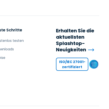
日本語
한국어
ภาษาไทย
Bahasa
ste Schritte
Erhalten Sie die
aktuellsten
stenlos testen
Splashtop-
Neuigkeiten
wnloads
nchen entdecken
eise
ISO/IEC 27001-
zertifiziert