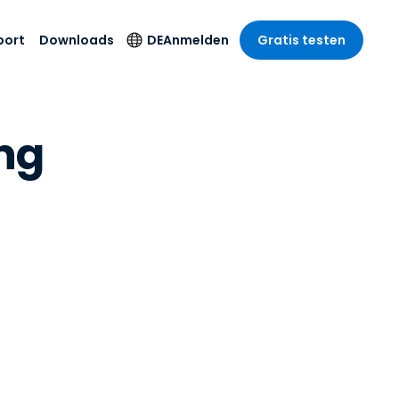
port
Downloads
DE
Anmelden
Gratis testen
anche
anche
-Unternehmen
Sicherheitsprodukte
Sprache
ng
riff der
er Support
wesen
wesen
Antivirus
English
sse und
tus
nd Unterhaltung
nd Unterhaltung
Endpunkterkennung
Deutsch
t SSO
und -reaktion
r
itswesen
Español
 On-
Foxpass Wi-Fi Zugriff
del
del
Français
und Kontrolle
gen und
gie
Sicherer Zero-Trust-
Italiano
her Sektor
Arbeitsbereich
Nederlands
ur und Design
Shield (Anti-Betrug)
Português
nchen anzeigen
 & Buchhaltung
简体中文
Alle Produkte
繁體中文