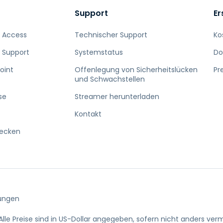
Support
Er
 Access
Technischer Support
Ko
 Support
Systemstatus
Do
oint
Offenlegung von Sicherheitslücken
Pr
und Schwachstellen
se
Streamer herunterladen
Kontakt
decken
ungen
Alle Preise sind in US-Dollar angegeben, sofern nicht anders verm