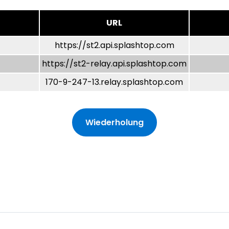
Vor-Ort-Unterstützung
Fernzugriff über
URL
RDP/SSH/VNC
Fernarbeit mit Wacom
https://st2.api.splashtop.com
Fernzugriff auf Computer
https://st2-relay.api.splashtop.com
einer Einrichtung
170-9-247-13.relay.splashtop.com
Endpunkt-Sicherheit
Alle Bedürfnisse
entdecken
Alle Bra
Wiederholung