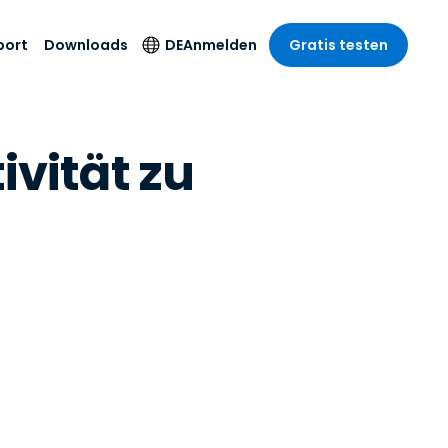
port
Downloads
DE
Anmelden
Gratis testen
anche
anche
-Unternehmen
Sicherheitsprodukte
Sprache
ivität zu
riff der
er Support
wesen
wesen
Antivirus
English
sse und
tus
nd Unterhaltung
nd Unterhaltung
Endpunkterkennung
Deutsch
t SSO
n
und -reaktion
r
itswesen
Español
 On-
Foxpass Wi-Fi Zugriff
del
del
Français
und Kontrolle
gen und
gie
Sicherer Zero-Trust-
Italiano
her Sektor
Arbeitsbereich
Nederlands
ur und Design
Shield (Anti-Betrug)
Português
nchen anzeigen
 & Buchhaltung
简体中文
Alle Produkte
繁體中文