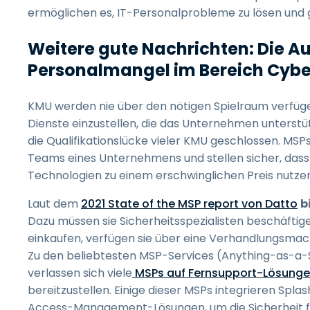
ermöglichen es, IT-Personalprobleme zu lösen und g
Weitere gute Nachrichten: Die 
Personalmangel im Bereich Cybe
KMU werden nie über den nötigen Spielraum verfüg
Dienste einzustellen, die das Unternehmen unterst
die Qualifikationslücke vieler KMU geschlossen. MSPs
Teams eines Unternehmens und stellen sicher, dass
Technologien zu einem erschwinglichen Preis nutze
Laut dem
2021 State of the MSP report von Datto
b
Dazu müssen sie Sicherheitsspezialisten beschäfti
einkaufen, verfügen sie über eine Verhandlungsmach
Zu den beliebtesten MSP-Services (Anything-as-a-S
verlassen sich viele
MSPs auf Fernsupport-Lösung
bereitzustellen. Einige dieser MSPs integrieren Spl
Access-Management-Lösungen, um die Sicherheit fü