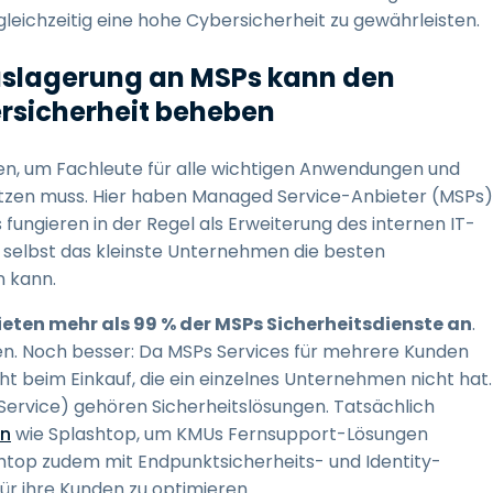
leichzeitig eine hohe Cybersicherheit zu gewährleisten.
Auslagerung an MSPs kann den
rsicherheit beheben
en, um Fachleute für alle wichtigen Anwendungen und
ützen muss. Hier haben Managed Service-Anbieter (MSPs)
 fungieren in der Regel als Erweiterung des internen IT-
 selbst das kleinste Unternehmen die besten
n kann.
ieten mehr als 99 % der MSPs Sicherheitsdienste an
.
gen. Noch besser: Da MSPs Services für mehrere Kunden
t beim Einkauf, die ein einzelnes Unternehmen nicht hat.
ervice) gehören Sicherheitslösungen. Tatsächlich
en
wie Splashtop, um KMUs Fernsupport-Lösungen
ashtop zudem mit Endpunktsicherheits- und Identity-
r ihre Kunden zu optimieren.