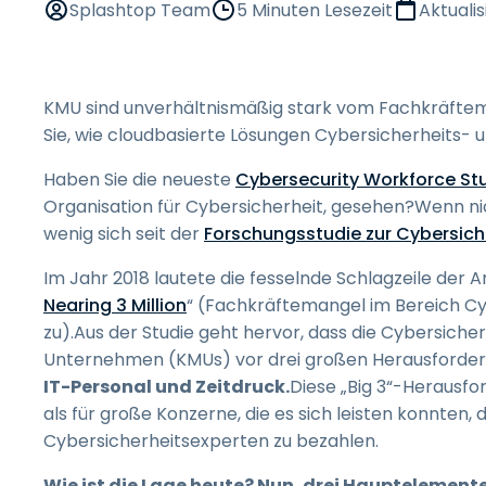
Splashtop Team
5 Minuten Lesezeit
Aktualis
KMU sind unverhältnismäßig stark vom Fachkräftema
Sie, wie cloudbasierte Lösungen Cybersicherheits-
Haben Sie die neueste
Cybersecurity Workforce St
Organisation für Cybersicherheit, gesehen?Wenn nich
wenig sich seit der
Forschungsstudie zur Cybersich
Im Jahr 2018 lautete die fesselnde Schlagzeile der Ar
Nearing 3 Million
“ (Fachkräftemangel im Bereich Cyb
zu).Aus der Studie geht hervor, dass die Cybersicher
Unternehmen (KMUs) vor drei großen Herausforder
IT-Personal und Zeitdruck.
Diese „Big 3“-Herausf
als für große Konzerne, die es sich leisten konnten
Cybersicherheitsexperten zu bezahlen.
Wie ist die Lage heute? Nun, drei Hauptelemente