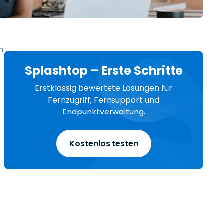
日本語
한국어
ภาษาไทย
n
Bahasa
Splashtop – Erste Schritte
Erstklassig bewertete Lösungen für
Fernzugriff, Fernsupport und
Endpunktverwaltung.
nchen entdecken
Kostenlos testen