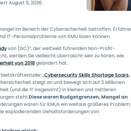
Vor-Ort-Unterstützung
iert
August 5, 2026
Fernzugriff über
RDP/SSH/VNC
Fernarbeit mit Wacom
ngel im Bereich der Cybersicherheit betroffen. Erfahre
Fernzugriff auf Computer
 und IT-Personalprobleme von KMU lösen können.
einer Einrichtung
udy
von (ISC)², der weltweit führenden Non-Profit-
Endpunkt-Sicherheit
t, werden Sie vielleicht überrascht sein zu hören, wie
erheit von 2018
Alle Bedürfnisse
geändert hat.
entdecken
Alle Bra
beitskräftestudie: „
Cybersecurity Skills Shortage Soars,
ersicherheit steigt an und bewegt sich auf 3 Millionen
heit (und die IT insgesamt) in kleinen und mittleren
ungen steht.
Diese waren Budgetgrenzen, Mangel an
orderungen waren für KMUs ein weitaus größeres Problem
, die explodierenden Gehaltsforderungen von
 bleiben gleich: