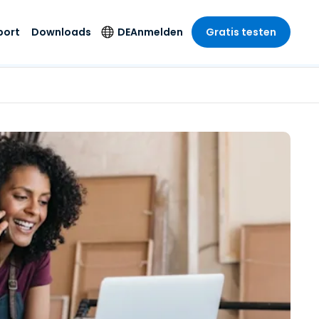
port
Downloads
DE
Anmelden
Gratis testen
anche
anche
-Unternehmen
Sicherheitsprodukte
Sprache
riff der
er Support
wesen
wesen
Antivirus
English
sse und
tus
nd Unterhaltung
nd Unterhaltung
Endpunkterkennung
Deutsch
t SSO
und -reaktion
r
itswesen
Español
 On-
Foxpass Wi-Fi Zugriff
del
del
Français
und Kontrolle
gen und
gie
Sicherer Zero-Trust-
Italiano
her Sektor
Arbeitsbereich
Nederlands
ur und Design
Shield (Anti-Betrug)
Português
nchen anzeigen
 & Buchhaltung
简体中文
Alle Produkte
繁體中文