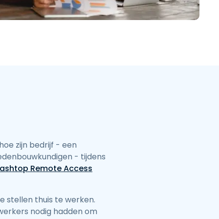
日本語
한국어
ภาษาไทย
Bahasa
lle sectoren
hoe zijn bedrijf - een
stedenbouwkundigen - tijdens
lashtop Remote Access
 stellen thuis te werken.
ewerkers nodig hadden om