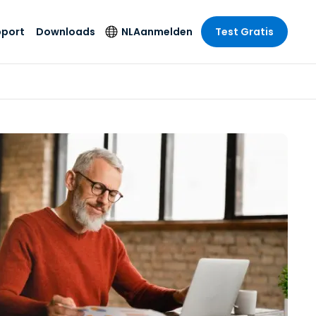
pport
Downloads
NL
Aanmelden
Test Gratis
 branche
 branche
Securityproducten
Taal
e remote
ondersteuning
s
s
Antivirus
English
mote
us
Entertainment
Entertainment
Endpointdetectie en
Deutsch
SSO en
-respons
e
idszorg
Español
id. On-
Foxpass Wifi Access
del
del
Français
& Control
& Publieke
gie
Zero Trust Secure
Italiano
Workspace
Nederlands
uur & Design
Shield (Anti-
Português
oplichting)
n & Accounting
le bedrijfstakken
简体中文
Alle producten
繁體中文