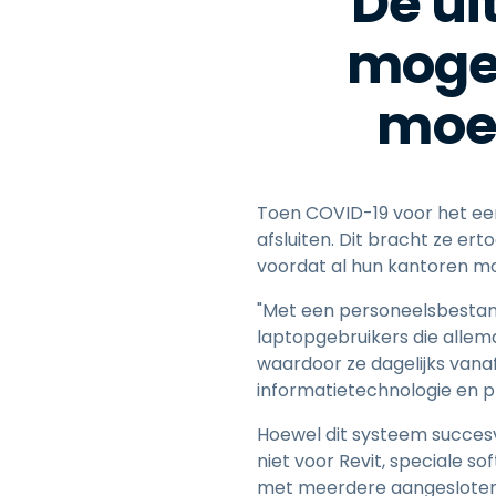
De ui
mogel
moet
Toen COVID-19 voor het eers
afsluiten. Dit bracht ze er
voordat al hun kantoren mo
"Met een personeelsbestand
laptopgebruikers die allem
waardoor ze dagelijks vanaf 
informatietechnologie en p
Hoewel dit systeem succes
niet voor Revit, speciale s
met meerdere aangesloten g