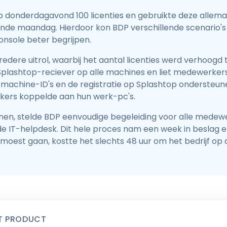
p donderdagavond 100 licenties en gebruikte deze allema
ende maandag. Hierdoor kon BDP verschillende scenario's t
onsole beter begrijpen.
ere uitrol, waarbij het aantal licenties werd verhoogd t
lashtop-reciever op alle machines en liet medewerkers 
chine-ID's en de registratie op Splashtop ondersteunen
ers koppelde aan hun werk-pc's.
jnen, stelde BDP eenvoudige begeleiding voor alle mede
r de IT-helpdesk. Dit hele proces nam een week in beslag
 moest gaan, kostte het slechts 48 uur om het bedrijf op 
T PRODUCT