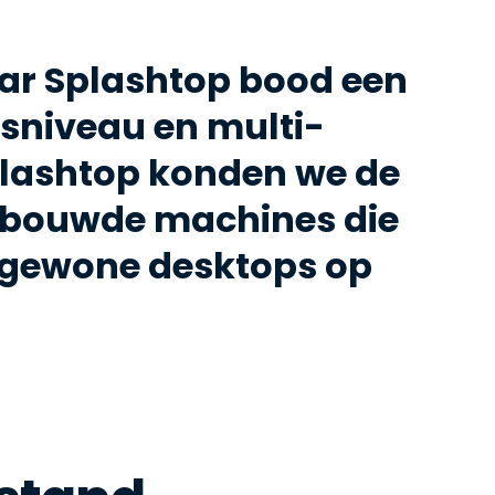
r Splashtop bood een
fsniveau en multi-
plashtop konden we de
gebouwde machines die
n gewone desktops op