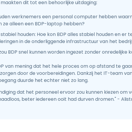
 maakten dit tot een behoorlijke uitdaging:
uden werknemers een personal computer hebben waarme
n ze alleen een BDP-laptop hebben?
 stabiel houden: Hoe kon BDP alles stabiel houden en er te
ringen in de onderliggende infrastructuur van het bedri
 zou BDP snel kunnen worden ingezet zonder onredelijke 
DP van mening dat het hele proces om op afstand te gaa
 zorgen door de voorbereidingen. Dankzij het IT-team va
oegang duurde het echter niet zo lang.
diging dat het personeel ervoor zou kunnen kiezen om van
aadloos, beter iedereen ooit had durven dromen." - Alista