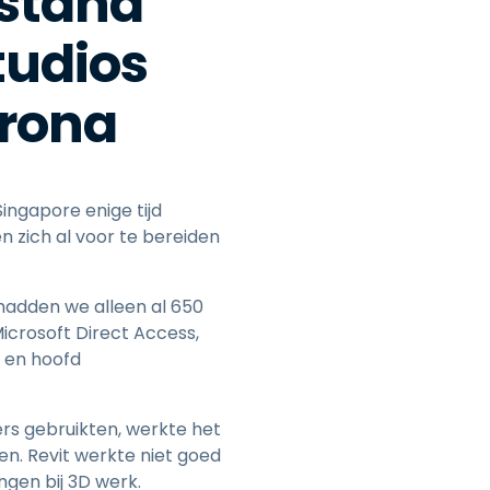
fstand
tudios
orona
ingapore enige tijd
n zich al voor te bereiden
hadden we alleen al 650
crosoft Direct Access,
r en hoofd
s gebruikten, werkte het
en. Revit werkte niet goed
gen bij 3D werk.