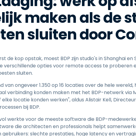
tdaging: werk op a
ijk maken als de s
en sluiten door C
t de kop opstak, moest BDP zijn studio's in Shanghai en S
toe verschillende opties voor remote access te proberen e
esten sluiten.
 van ongeveer 1.350 op 16 locaties over de hele wereld, 
aal verbinding konden maken met het BDP-netwerk via Mi
elke locatie konden werken", aldus Alistair Kell, Directeu
rocessen bij BDP.
vol werkte voor de meeste software die BDP-medewerker
oftware die architecten en professionals helpt samenwerk
ebruikers: slechte prestaties, hoge latency en vertragin