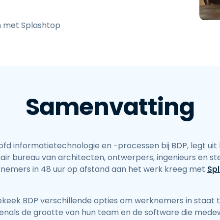
Ondersteuning op locatie
Remote access via
n met Splashtop
RDP/SSH/VNC
Op afstand werken met
Wacom
Toegang op afstand voor
Labo's
Endpoint-beveiliging
Samenvatting
Ontdek alle behoeften
Ontdek a
hoofd informatietechnologie en -processen bij BDP, legt uit 
linair bureau van architecten, ontwerpers, ingenieurs en 
rknemers in 48 uur op afstand aan het werk kreeg met
Sp
keek BDP verschillende opties om werknemers in staat te
evenals de grootte van hun team en de software die med