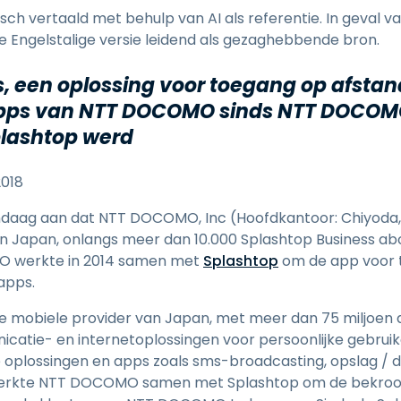
Ondersteuning op locatie
h vertaald met behulp van AI als referentie. In geval van
Remote access via
ele Engelstalige versie leidend als gezaghebbende bron.
RDP/SSH/VNC
Op afstand werken met
, een oplossing voor toegang op afstand
Wacom
ps van NTT DOCOMO sinds NTT DOCOMO 
Toegang op afstand voor
plashtop werd
Labo's
Endpoint-beveiliging
2018
Ontdek alle behoeften
Ontdek a
ndaag aan dat NTT DOCOMO, Inc (Hoofdkantoor: Chiyoda,
 in Japan, onlangs meer dan 10.000 Splashtop Business 
O werkte in 2014 samen met
Splashtop
om de app voor 
sapps.
 mobiele provider van Japan, met meer dan 75 miljoen 
atie- en internetoplossingen voor persoonlijke gebruike
 oplossingen en apps zoals sms-broadcasting, opslag / 
 werkte NTT DOCOMO samen met Splashtop om de bekro