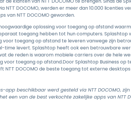
aar de klanten van NTT DOCOMO te brengen. Sinds de Sp
ia NTT DOCOMO, werden er meer dan 10.000 licenties ver
 apps van NTT DOCOMO geworden.
 hoogwaardige oplossing voor toegang op afstand waarme
apparaat toegang hebben tot hun computers. Splashto
voor toegang op afstand te leveren vanwege zijn betrouw
al-time levert. Splashtop heeft ook een betrouwbare were
wat de reden is waarom mobiele carriers over de hele wer
ng voor toegang op afstand.Door Splashtop Business op te
eft NTT DOCOMO de beste toegang tot externe desktops 
ss-app beschikbaar werd gesteld via NTT DOCOMO, zijn
d het een van de best verkochte zakelijke apps van NTT