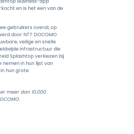
lashtop Business-app
kocht en is het een van de
e gebruikers overal, op
p werd door NTT DOCOMO
bare, veilige en snelle
ldwijde infrastructuur die
eld Splashtop verkiezen bij
 nemen in hun lijst van
in hun grote
 er meer dan 10.000
 DOCOMO.