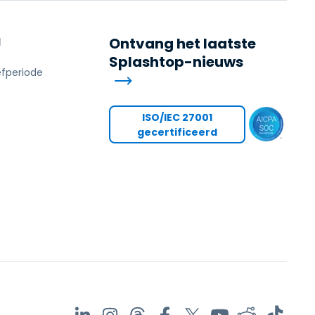
N
Ontvang het laatste
Splashtop-nieuws
efperiode
s
ISO/IEC 27001
gecertificeerd