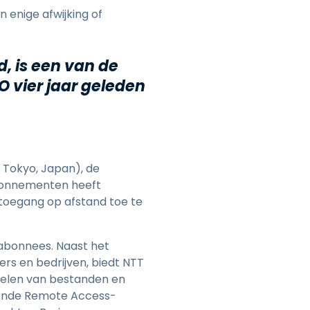
日本語
 enige afwijking of
한국어
ภาษาไทย
, is een van de
Bahasa
vier jaar geleden
lle sectoren
 Tokyo, Japan), de
abonnementen heeft
toegang op afstand toe te
abonnees. Naast het
rs en bedrijven, biedt NTT
delen van bestanden en
onde Remote Access-