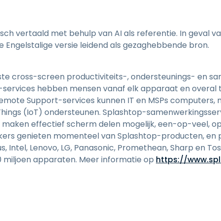
h vertaald met behulp van AI als referentie. In geval van
ele Engelstalige versie leidend als gezaghebbende bron.
este cross-screen productiviteits-, ondersteunings- en 
services hebben mensen vanaf elk apparaat en overal 
emote Support-services kunnen IT en MSPs computers, mo
 Things (IoT) ondersteunen. Splashtop-samenwerkingsser
 maken effectief scherm delen mogelijk, een-op-veel, op
ikers genieten momenteel van Splashtop-producten, en p
cus, Intel, Lenovo, LG, Panasonic, Promethean, Sharp en 
 miljoen apparaten. Meer informatie op
https://www.sp