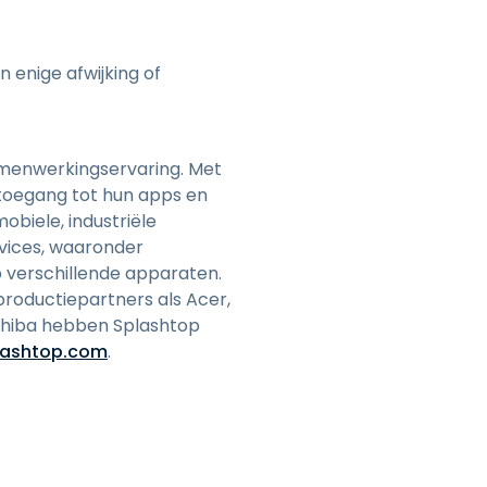
 enige afwijking of
samenwerkingservaring. Met
toegang tot hun apps en
biele, industriële
vices, waaronder
 verschillende apparaten.
roductiepartners als Acer,
Toshiba hebben Splashtop
lashtop.com
.