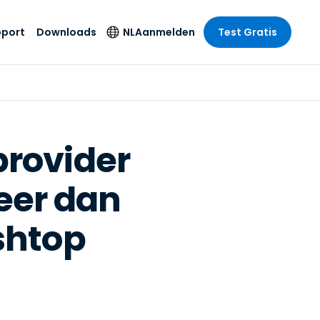
pport
Downloads
NL
Aanmelden
Test Gratis
 branche
 branche
Securityproducten
Taal
e remote
ondersteuning
s
s
Antivirus
English
mote
us
Entertainment
Entertainment
Endpointdetectie en
Deutsch
SSO en
provider
-respons
e
idszorg
Español
id. On-
Foxpass Wifi Access
eer dan
del
del
Français
& Control
& Publieke
gie
Zero Trust Secure
Italiano
shtop
Workspace
Nederlands
uur & Design
Shield (Anti-
Português
oplichting)
n & Accounting
le bedrijfstakken
简体中文
Alle producten
繁體中文